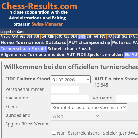
Logged on: Gast
Arabic
ARM
AZE
BIH
BUL
CAT
CHN
CRO
CZE
DEN
ENG
ESP
FAI
FIN
FRA
GER
GRE
INA
I
Home
Tournament-Database
AUT championship
Pictures
F
Turnierschach-Elozahl
Schnellschach-Elozahl
Allgemeines
Turnier anmelden: AUT
FIDE
Spieler anmelden
Elo AU
Willkommen bei den offiziellen Turnierscha
FIDE-Elolisten Stand
AUT-Elolisten Stand
13.945
Personennummer
Nachname
Vorname
Ebene
Bundesland
Spgem./Kreis/Verein
Nur "österreichische" Spieler (Land=A