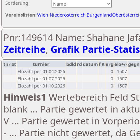
Sortierung
Vereinslisten:
Wien
Niederösterreich
Burgenland
Oberösterrei
Pnr:149614 Name: Shahane Jafa
Zeitreihe
,
Grafik Partie-Statis
tnr
St
turnier
bdld
rd
datum
f
K
erg
elo+/-
gegn
Elozahl per 01.04.2026
0
1507
Elozahl per 01.07.2026
0
1507
Elozahl per 01.10.2026
0
1507
Hinweis1
Wertebereich Feld St 
blank ... Partie gewertet in akt
V ... Partie gewertet in Vorperi
- ... Partie nicht gewertet, da 