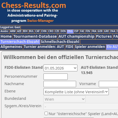
Logged on: Gast
Arabic
ARM
AZE
BIH
BUL
CAT
CHN
CRO
CZE
DEN
ENG
ESP
FAI
FIN
FRA
GER
GRE
INA
I
Home
Tournament-Database
AUT championship
Pictures
F
Turnierschach-Elozahl
Schnellschach-Elozahl
Allgemeines
Turnier anmelden: AUT
FIDE
Spieler anmelden
Elo AU
Willkommen bei den offiziellen Turnierscha
FIDE-Elolisten Stand
AUT-Elolisten Stand
13.945
Personennummer
Nachname
Vorname
Ebene
Bundesland
Spgem./Kreis/Verein
Nur "österreichische" Spieler (Land=A