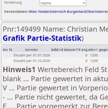
Sortierung
Vereinslisten:
Wien
Niederösterreich
Burgenland
Oberösterrei
Pnr:149499 Name: Christian Me
Grafik Partie-Statistik
)
tnr
St
turnier
bdld
rd
datum
f
K
erg
elo+/-
gegn
Elozahl per 01.07.2026
0
1200
Elozahl per 01.10.2026
0
1200
Hinweis1
Wertebereich Feld St 
blank ... Partie gewertet in akt
V ... Partie gewertet in Vorperi
- ... Partie nicht gewertet, da 
E ... Partie vorgemerkt zur Be