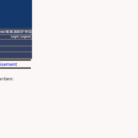
ime 08.08.2026 07:19:52
Login
Logout
artien: