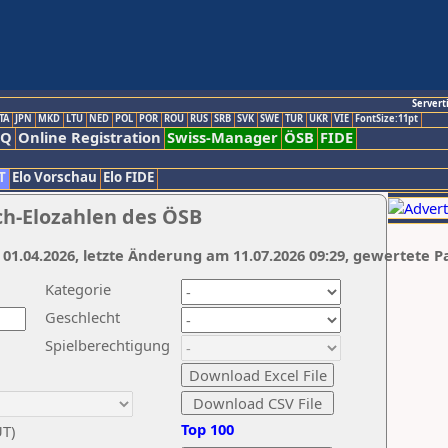
Servert
TA
JPN
MKD
LTU
NED
POL
POR
ROU
RUS
SRB
SVK
SWE
TUR
UKR
VIE
FontSize:11pt
AQ
Online Registration
Swiss-Manager
ÖSB
FIDE
T
Elo Vorschau
Elo FIDE
ch-Elozahlen des ÖSB
 01.04.2026, letzte Änderung am 11.07.2026 09:29, gewertete P
Kategorie
Geschlecht
Spielberechtigung
Top 100
UT)