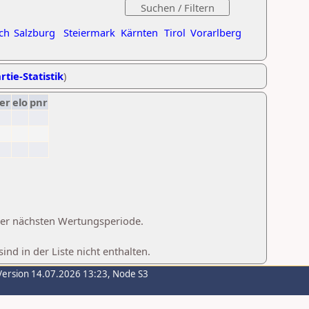
ch
Salzburg
Steiermark
Kärnten
Tirol
Vorarlberg
rtie-Statistik
)
er
elo
pnr
 der nächsten Wertungsperiode.
d in der Liste nicht enthalten.
Version 14.07.2026 13:23, Node S3