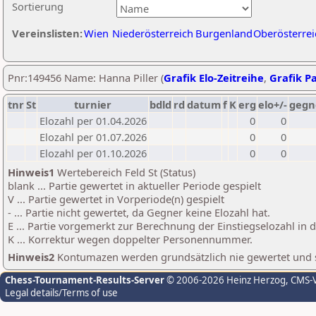
Sortierung
Vereinslisten:
Wien
Niederösterreich
Burgenland
Oberösterrei
Pnr:149456 Name: Hanna Piller (
Grafik Elo-Zeitreihe
,
Grafik Pa
tnr
St
turnier
bdld
rd
datum
f
K
erg
elo+/-
gegn
Elozahl per 01.04.2026
0
0
Elozahl per 01.07.2026
0
0
Elozahl per 01.10.2026
0
0
Hinweis1
Wertebereich Feld St (Status)
blank ... Partie gewertet in aktueller Periode gespielt
V ... Partie gewertet in Vorperiode(n) gespielt
- ... Partie nicht gewertet, da Gegner keine Elozahl hat.
E ... Partie vorgemerkt zur Berechnung der Einstiegselozahl in
K ... Korrektur wegen doppelter Personennummer.
Hinweis2
Kontumazen werden grundsätzlich nie gewertet und sin
Chess-Tournament-Results-Server
© 2006-2026 Heinz Herzog
, CMS-
Legal details/Terms of use