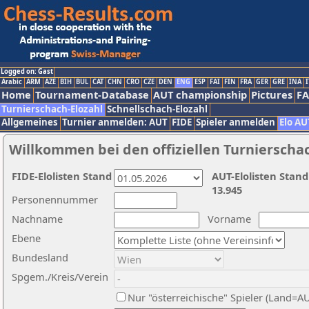
Logged on: Gast
Arabic
ARM
AZE
BIH
BUL
CAT
CHN
CRO
CZE
DEN
ENG
ESP
FAI
FIN
FRA
GER
GRE
INA
I
Home
Tournament-Database
AUT championship
Pictures
F
Turnierschach-Elozahl
Schnellschach-Elozahl
Allgemeines
Turnier anmelden: AUT
FIDE
Spieler anmelden
Elo AU
Willkommen bei den offiziellen Turnierscha
FIDE-Elolisten Stand
AUT-Elolisten Stand
13.945
Personennummer
Nachname
Vorname
Ebene
Bundesland
Spgem./Kreis/Verein
Nur "österreichische" Spieler (Land=A