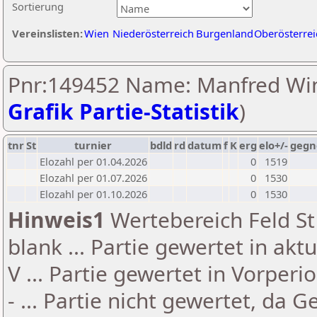
Sortierung
Vereinslisten:
Wien
Niederösterreich
Burgenland
Oberösterrei
Pnr:149452 Name: Manfred Win
Grafik Partie-Statistik
)
tnr
St
turnier
bdld
rd
datum
f
K
erg
elo+/-
gegn
Elozahl per 01.04.2026
0
1519
Elozahl per 01.07.2026
0
1530
Elozahl per 01.10.2026
0
1530
Hinweis1
Wertebereich Feld St 
blank ... Partie gewertet in akt
V ... Partie gewertet in Vorperi
- ... Partie nicht gewertet, da 