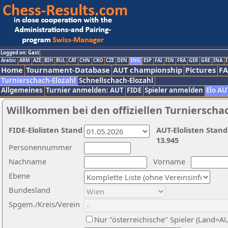
Logged on: Gast
Arabic
ARM
AZE
BIH
BUL
CAT
CHN
CRO
CZE
DEN
ENG
ESP
FAI
FIN
FRA
GER
GRE
INA
I
Home
Tournament-Database
AUT championship
Pictures
F
Turnierschach-Elozahl
Schnellschach-Elozahl
Allgemeines
Turnier anmelden: AUT
FIDE
Spieler anmelden
Elo AU
Willkommen bei den offiziellen Turnierscha
FIDE-Elolisten Stand
AUT-Elolisten Stand
13.945
Personennummer
Nachname
Vorname
Ebene
Bundesland
Spgem./Kreis/Verein
Nur "österreichische" Spieler (Land=A