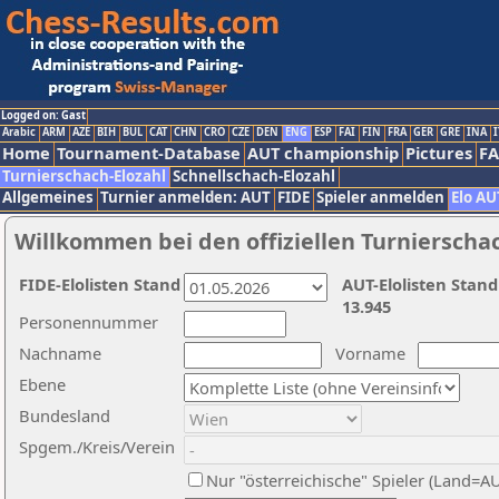
Logged on: Gast
Arabic
ARM
AZE
BIH
BUL
CAT
CHN
CRO
CZE
DEN
ENG
ESP
FAI
FIN
FRA
GER
GRE
INA
I
Home
Tournament-Database
AUT championship
Pictures
F
Turnierschach-Elozahl
Schnellschach-Elozahl
Allgemeines
Turnier anmelden: AUT
FIDE
Spieler anmelden
Elo AU
Willkommen bei den offiziellen Turnierscha
FIDE-Elolisten Stand
AUT-Elolisten Stand
13.945
Personennummer
Nachname
Vorname
Ebene
Bundesland
Spgem./Kreis/Verein
Nur "österreichische" Spieler (Land=A