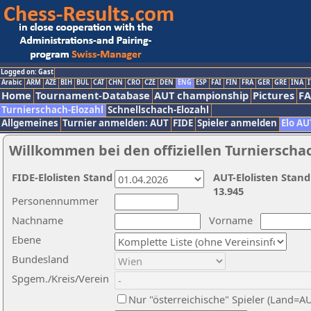
Logged on: Gast
Arabic
ARM
AZE
BIH
BUL
CAT
CHN
CRO
CZE
DEN
ENG
ESP
FAI
FIN
FRA
GER
GRE
INA
I
Home
Tournament-Database
AUT championship
Pictures
F
Turnierschach-Elozahl
Schnellschach-Elozahl
Allgemeines
Turnier anmelden: AUT
FIDE
Spieler anmelden
Elo AU
Willkommen bei den offiziellen Turnierscha
FIDE-Elolisten Stand
AUT-Elolisten Stand
13.945
Personennummer
Nachname
Vorname
Ebene
Bundesland
Spgem./Kreis/Verein
Nur "österreichische" Spieler (Land=A