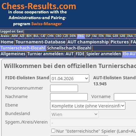
Logged on: Gast
Arabic
ARM
AZE
BIH
BUL
CAT
CHN
CRO
CZE
DEN
ENG
ESP
FAI
FIN
FRA
GER
GRE
INA
I
Home
Tournament-Database
AUT championship
Pictures
F
Turnierschach-Elozahl
Schnellschach-Elozahl
Allgemeines
Turnier anmelden: AUT
FIDE
Spieler anmelden
Elo AU
Willkommen bei den offiziellen Turnierscha
FIDE-Elolisten Stand
AUT-Elolisten Stand
13.945
Personennummer
Nachname
Vorname
Ebene
Bundesland
Spgem./Kreis/Verein
Nur "österreichische" Spieler (Land=A