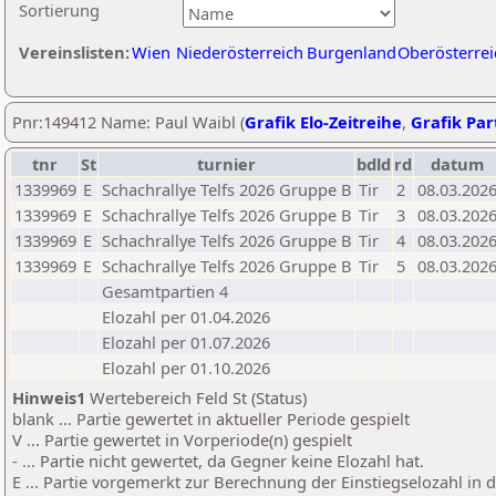
Sortierung
Vereinslisten:
Wien
Niederösterreich
Burgenland
Oberösterrei
Pnr:149412 Name: Paul Waibl (
Grafik Elo-Zeitreihe
,
Grafik Part
tnr
St
turnier
bdld
rd
datum
1339969
E
Schachrallye Telfs 2026 Gruppe B
Tir
2
08.03.202
1339969
E
Schachrallye Telfs 2026 Gruppe B
Tir
3
08.03.202
1339969
E
Schachrallye Telfs 2026 Gruppe B
Tir
4
08.03.202
1339969
E
Schachrallye Telfs 2026 Gruppe B
Tir
5
08.03.202
Gesamtpartien 4
Elozahl per 01.04.2026
Elozahl per 01.07.2026
Elozahl per 01.10.2026
Hinweis1
Wertebereich Feld St (Status)
blank ... Partie gewertet in aktueller Periode gespielt
V ... Partie gewertet in Vorperiode(n) gespielt
- ... Partie nicht gewertet, da Gegner keine Elozahl hat.
E ... Partie vorgemerkt zur Berechnung der Einstiegselozahl in