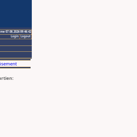
ime 07.08.2026 09:46:42
Login
Logout
artien: