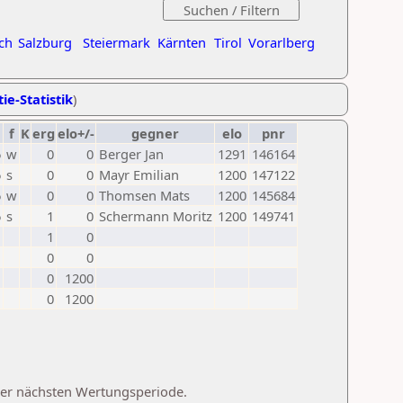
ch
Salzburg
Steiermark
Kärnten
Tirol
Vorarlberg
ie-Statistik
)
f
K
erg
elo+/-
gegner
elo
pnr
6
w
0
0
Berger Jan
1291
146164
6
s
0
0
Mayr Emilian
1200
147122
6
w
0
0
Thomsen Mats
1200
145684
6
s
1
0
Schermann Moritz
1200
149741
1
0
0
0
0
1200
0
1200
 der nächsten Wertungsperiode.