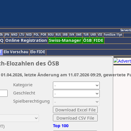
Servert
TA
JPN
MKD
LTU
NED
POL
POR
ROU
RUS
SRB
SVK
SWE
TUR
UKR
VIE
FontSize:11pt
AQ
Online Registration
Swiss-Manager
ÖSB
FIDE
T
Elo Vorschau
Elo FIDE
ch-Elozahlen des ÖSB
 01.04.2026, letzte Änderung am 11.07.2026 09:29, gewertete P
Kategorie
Geschlecht
Spielberechtigung
Top 100
UT)