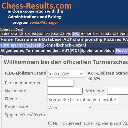
Logged on: Gast
Arabic
ARM
AZE
BIH
BUL
CAT
CHN
CRO
CZE
DEN
ENG
ESP
FAI
FIN
FRA
GER
GRE
INA
I
Home
Tournament-Database
AUT championship
Pictures
F
Turnierschach-Elozahl
Schnellschach-Elozahl
Allgemeines
Turnier anmelden: AUT
FIDE
Spieler anmelden
Elo AU
Willkommen bei den offiziellen Turnierscha
FIDE-Elolisten Stand
AUT-Elolisten Stand
10.879
Personennummer
Nachname
Vorname
Ebene
Bundesland
Spgem./Kreis/Verein
Nur "österreichische" Spieler (Land=A