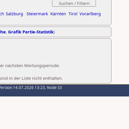
ch
Salzburg
Steiermark
Kärnten
Tirol
Vorarlberg
ihe
,
Grafik Partie-Statistik
)
 der nächsten Wertungsperiode.
d in der Liste nicht enthalten.
Version 14.07.2026 13:23, Node S3