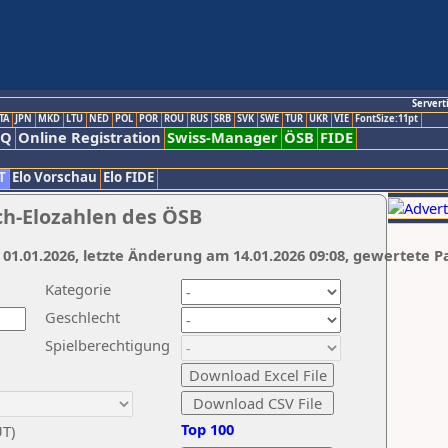
Servert
TA
JPN
MKD
LTU
NED
POL
POR
ROU
RUS
SRB
SVK
SWE
TUR
UKR
VIE
FontSize:11pt
AQ
Online Registration
Swiss-Manager
ÖSB
FIDE
T
Elo Vorschau
Elo FIDE
ch-Elozahlen des ÖSB
 01.01.2026, letzte Änderung am 14.01.2026 09:08, gewertete P
Kategorie
Geschlecht
Spielberechtigung
Top 100
UT)