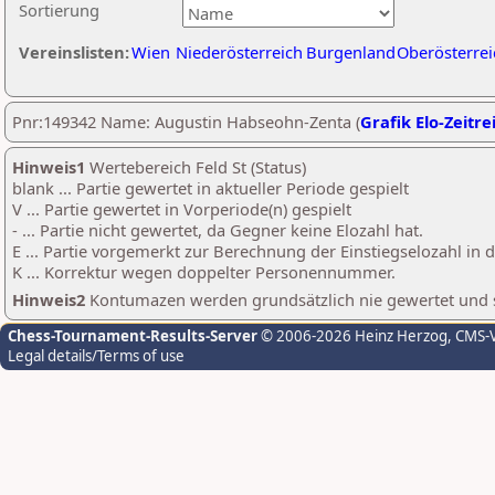
Sortierung
Vereinslisten:
Wien
Niederösterreich
Burgenland
Oberösterrei
Pnr:149342 Name: Augustin Habseohn-Zenta (
Grafik Elo-Zeitre
Hinweis1
Wertebereich Feld St (Status)
blank ... Partie gewertet in aktueller Periode gespielt
V ... Partie gewertet in Vorperiode(n) gespielt
- ... Partie nicht gewertet, da Gegner keine Elozahl hat.
E ... Partie vorgemerkt zur Berechnung der Einstiegselozahl in
K ... Korrektur wegen doppelter Personennummer.
Hinweis2
Kontumazen werden grundsätzlich nie gewertet und sin
Chess-Tournament-Results-Server
© 2006-2026 Heinz Herzog
, CMS-
Legal details/Terms of use