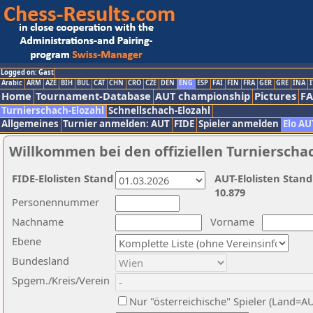
Logged on: Gast
Arabic
ARM
AZE
BIH
BUL
CAT
CHN
CRO
CZE
DEN
ENG
ESP
FAI
FIN
FRA
GER
GRE
INA
I
Home
Tournament-Database
AUT championship
Pictures
F
Turnierschach-Elozahl
Schnellschach-Elozahl
Allgemeines
Turnier anmelden: AUT
FIDE
Spieler anmelden
Elo AU
Willkommen bei den offiziellen Turnierscha
FIDE-Elolisten Stand
AUT-Elolisten Stand
10.879
Personennummer
Nachname
Vorname
Ebene
Bundesland
Spgem./Kreis/Verein
Nur "österreichische" Spieler (Land=A