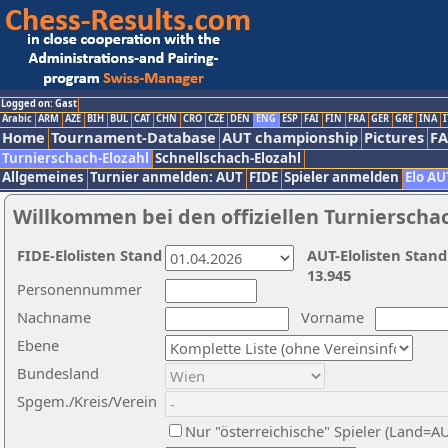
Logged on: Gast
Arabic
ARM
AZE
BIH
BUL
CAT
CHN
CRO
CZE
DEN
ENG
ESP
FAI
FIN
FRA
GER
GRE
INA
I
Home
Tournament-Database
AUT championship
Pictures
F
Turnierschach-Elozahl
Schnellschach-Elozahl
Allgemeines
Turnier anmelden: AUT
FIDE
Spieler anmelden
Elo AU
Willkommen bei den offiziellen Turnierscha
FIDE-Elolisten Stand
AUT-Elolisten Stand
13.945
Personennummer
Nachname
Vorname
Ebene
Bundesland
Spgem./Kreis/Verein
Nur "österreichische" Spieler (Land=A