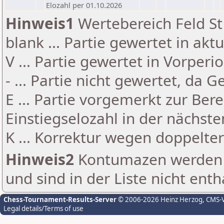
Elozahl per 01.10.2026
Hinweis1
Wertebereich Feld St 
blank ... Partie gewertet in akt
V ... Partie gewertet in Vorperi
- ... Partie nicht gewertet, da 
E ... Partie vorgemerkt zur Be
Einstiegselozahl in der nächst
K ... Korrektur wegen doppelt
Hinweis2
Kontumazen werden g
und sind in der Liste nicht enth
Chess-Tournament-Results-Server
© 2006-2026 Heinz Herzog
, CMS-
Legal details/Terms of use