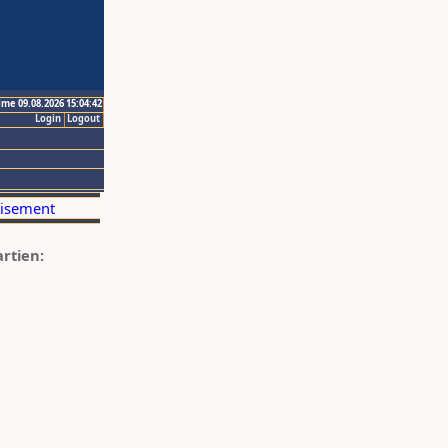
ime 09.08.2026 15:04:42
Login
Logout
artien: