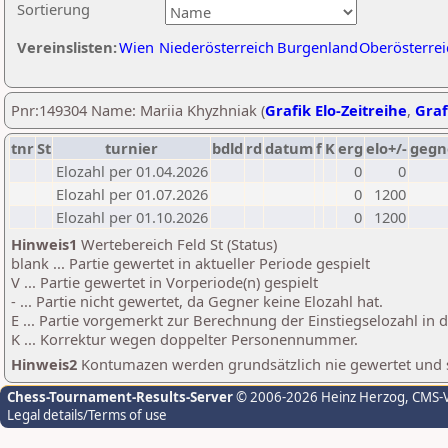
Sortierung
Vereinslisten:
Wien
Niederösterreich
Burgenland
Oberösterrei
Pnr:149304 Name: Mariia Khyzhniak (
Grafik Elo-Zeitreihe
,
Graf
tnr
St
turnier
bdld
rd
datum
f
K
erg
elo+/-
gegn
Elozahl per 01.04.2026
0
0
Elozahl per 01.07.2026
0
1200
Elozahl per 01.10.2026
0
1200
Hinweis1
Wertebereich Feld St (Status)
blank ... Partie gewertet in aktueller Periode gespielt
V ... Partie gewertet in Vorperiode(n) gespielt
- ... Partie nicht gewertet, da Gegner keine Elozahl hat.
E ... Partie vorgemerkt zur Berechnung der Einstiegselozahl in
K ... Korrektur wegen doppelter Personennummer.
Hinweis2
Kontumazen werden grundsätzlich nie gewertet und sin
Chess-Tournament-Results-Server
© 2006-2026 Heinz Herzog
, CMS-
Legal details/Terms of use