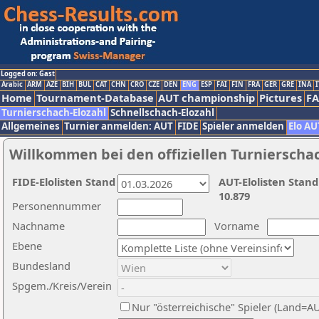
Logged on: Gast
Arabic
ARM
AZE
BIH
BUL
CAT
CHN
CRO
CZE
DEN
ENG
ESP
FAI
FIN
FRA
GER
GRE
INA
I
Home
Tournament-Database
AUT championship
Pictures
F
Turnierschach-Elozahl
Schnellschach-Elozahl
Allgemeines
Turnier anmelden: AUT
FIDE
Spieler anmelden
Elo AU
Willkommen bei den offiziellen Turnierscha
FIDE-Elolisten Stand
AUT-Elolisten Stand
10.879
Personennummer
Nachname
Vorname
Ebene
Bundesland
Spgem./Kreis/Verein
Nur "österreichische" Spieler (Land=A