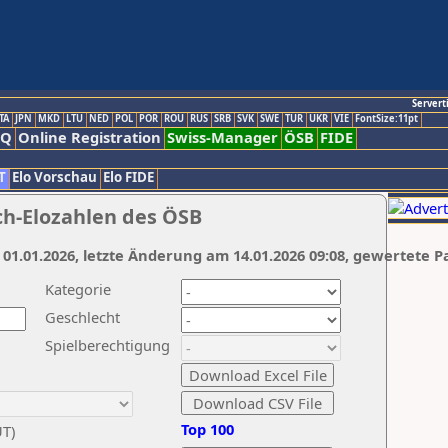
Servert
TA
JPN
MKD
LTU
NED
POL
POR
ROU
RUS
SRB
SVK
SWE
TUR
UKR
VIE
FontSize:11pt
AQ
Online Registration
Swiss-Manager
ÖSB
FIDE
T
Elo Vorschau
Elo FIDE
ch-Elozahlen des ÖSB
 01.01.2026, letzte Änderung am 14.01.2026 09:08, gewertete P
Kategorie
Geschlecht
Spielberechtigung
Top 100
UT)