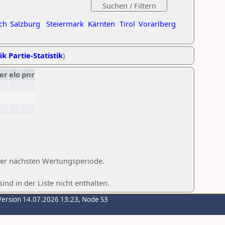
ch
Salzburg
Steiermark
Kärnten
Tirol
Vorarlberg
ik Partie-Statistik
)
er
elo
pnr
 der nächsten Wertungsperiode.
d in der Liste nicht enthalten.
Version 14.07.2026 13:23, Node S3