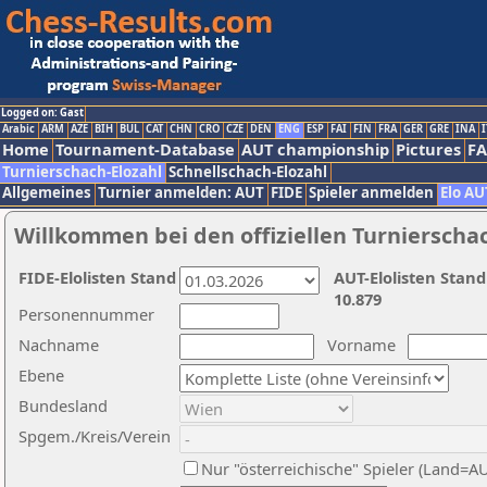
Logged on: Gast
Arabic
ARM
AZE
BIH
BUL
CAT
CHN
CRO
CZE
DEN
ENG
ESP
FAI
FIN
FRA
GER
GRE
INA
I
Home
Tournament-Database
AUT championship
Pictures
F
Turnierschach-Elozahl
Schnellschach-Elozahl
Allgemeines
Turnier anmelden: AUT
FIDE
Spieler anmelden
Elo AU
Willkommen bei den offiziellen Turnierscha
FIDE-Elolisten Stand
AUT-Elolisten Stand
10.879
Personennummer
Nachname
Vorname
Ebene
Bundesland
Spgem./Kreis/Verein
Nur "österreichische" Spieler (Land=A