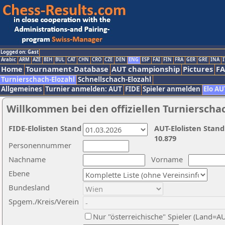
Logged on: Gast
Arabic
ARM
AZE
BIH
BUL
CAT
CHN
CRO
CZE
DEN
ENG
ESP
FAI
FIN
FRA
GER
GRE
INA
I
Home
Tournament-Database
AUT championship
Pictures
F
Turnierschach-Elozahl
Schnellschach-Elozahl
Allgemeines
Turnier anmelden: AUT
FIDE
Spieler anmelden
Elo AU
Willkommen bei den offiziellen Turnierscha
FIDE-Elolisten Stand
AUT-Elolisten Stand
10.879
Personennummer
Nachname
Vorname
Ebene
Bundesland
Spgem./Kreis/Verein
Nur "österreichische" Spieler (Land=A