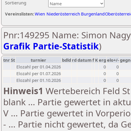
Sortierung
Vereinslisten:
Wien
Niederösterreich
Burgenland
Oberösterrei
Pnr:149295 Name: Simon Nagy
Grafik Partie-Statistik
)
tnr
St
turnier
bdld
rd
datum
f
K
erg
elo+/-
gegn
Elozahl per 01.04.2026
0
0
Elozahl per 01.07.2026
0
0
Elozahl per 01.10.2026
0
0
Hinweis1
Wertebereich Feld St 
blank ... Partie gewertet in akt
V ... Partie gewertet in Vorperi
- ... Partie nicht gewertet, da 