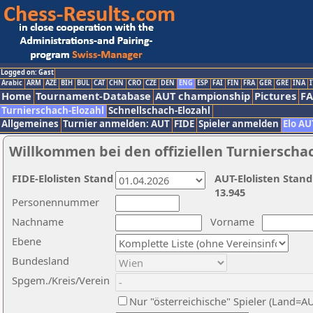
Logged on: Gast
Arabic
ARM
AZE
BIH
BUL
CAT
CHN
CRO
CZE
DEN
ENG
ESP
FAI
FIN
FRA
GER
GRE
INA
I
Home
Tournament-Database
AUT championship
Pictures
F
Turnierschach-Elozahl
Schnellschach-Elozahl
Allgemeines
Turnier anmelden: AUT
FIDE
Spieler anmelden
Elo AU
Willkommen bei den offiziellen Turnierscha
FIDE-Elolisten Stand
AUT-Elolisten Stand
13.945
Personennummer
Nachname
Vorname
Ebene
Bundesland
Spgem./Kreis/Verein
Nur "österreichische" Spieler (Land=A