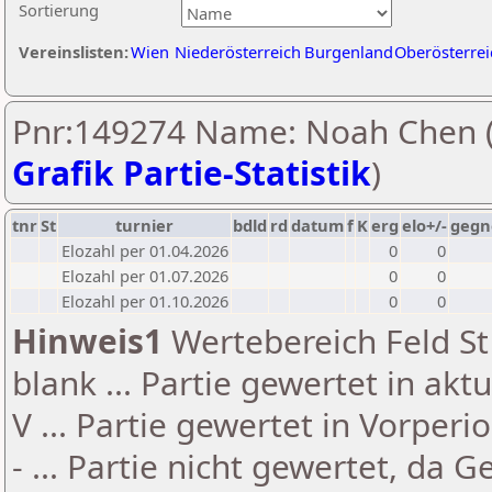
Sortierung
Vereinslisten:
Wien
Niederösterreich
Burgenland
Oberösterrei
Pnr:149274 Name: Noah Chen 
Grafik Partie-Statistik
)
tnr
St
turnier
bdld
rd
datum
f
K
erg
elo+/-
gegn
Elozahl per 01.04.2026
0
0
Elozahl per 01.07.2026
0
0
Elozahl per 01.10.2026
0
0
Hinweis1
Wertebereich Feld St 
blank ... Partie gewertet in akt
V ... Partie gewertet in Vorperi
- ... Partie nicht gewertet, da 