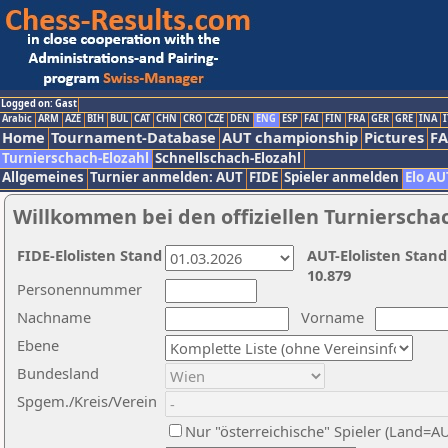
Logged on: Gast
Arabic
ARM
AZE
BIH
BUL
CAT
CHN
CRO
CZE
DEN
ENG
ESP
FAI
FIN
FRA
GER
GRE
INA
I
Home
Tournament-Database
AUT championship
Pictures
F
Turnierschach-Elozahl
Schnellschach-Elozahl
Allgemeines
Turnier anmelden: AUT
FIDE
Spieler anmelden
Elo AU
Willkommen bei den offiziellen Turnierscha
FIDE-Elolisten Stand
AUT-Elolisten Stand
10.879
Personennummer
Nachname
Vorname
Ebene
Bundesland
Spgem./Kreis/Verein
Nur "österreichische" Spieler (Land=A