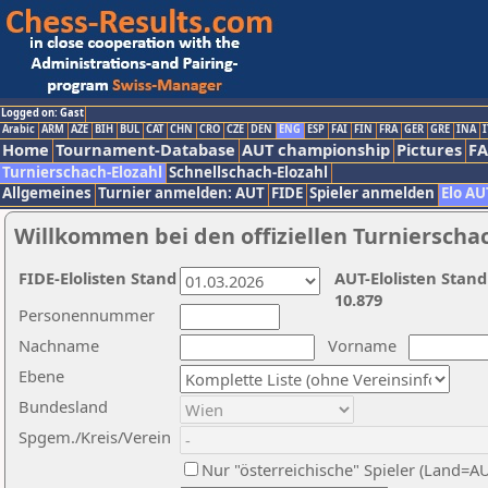
Logged on: Gast
Arabic
ARM
AZE
BIH
BUL
CAT
CHN
CRO
CZE
DEN
ENG
ESP
FAI
FIN
FRA
GER
GRE
INA
I
Home
Tournament-Database
AUT championship
Pictures
F
Turnierschach-Elozahl
Schnellschach-Elozahl
Allgemeines
Turnier anmelden: AUT
FIDE
Spieler anmelden
Elo AU
Willkommen bei den offiziellen Turnierscha
FIDE-Elolisten Stand
AUT-Elolisten Stand
10.879
Personennummer
Nachname
Vorname
Ebene
Bundesland
Spgem./Kreis/Verein
Nur "österreichische" Spieler (Land=A