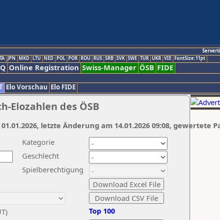
Servert
TA
JPN
MKD
LTU
NED
POL
POR
ROU
RUS
SRB
SVK
SWE
TUR
UKR
VIE
FontSize:11pt
AQ
Online Registration
Swiss-Manager
ÖSB
FIDE
T
Elo Vorschau
Elo FIDE
ch-Elozahlen des ÖSB
 01.01.2026, letzte Änderung am 14.01.2026 09:08, gewertete P
Kategorie
Geschlecht
Spielberechtigung
Top 100
UT)