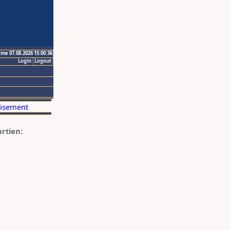
ime 07.08.2026 15:00:36
Login
Logout
artien: