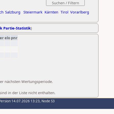
ch
Salzburg
Steiermark
Kärnten
Tirol
Vorarlberg
k Partie-Statistik
)
er
elo
pnr
 der nächsten Wertungsperiode.
d in der Liste nicht enthalten.
Version 14.07.2026 13:23, Node S3