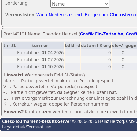
Sortierung
Vereinslisten:
Wien
Niederösterreich
Burgenland
Oberösterrei
Pnr:149191 Name: Theodor Heinzel (
Grafik Elo-Zeitreihe
,
Grafi
tnr
St
turnier
bdld
rd
datum
f
K
erg
elo+/-
gegn
Elozahl per 01.04.2026
0
0
Elozahl per 01.07.2026
0
0
Elozahl per 01.10.2026
0
0
Hinweis1
Wertebereich Feld St (Status)
blank ... Partie gewertet in aktueller Periode gespielt
V ... Partie gewertet in Vorperiode(n) gespielt
- ... Partie nicht gewertet, da Gegner keine Elozahl hat.
E ... Partie vorgemerkt zur Berechnung der Einstiegselozahl in
K ... Korrektur wegen doppelter Personennummer.
Hinweis2
Kontumazen werden grundsätzlich nie gewertet und sin
Chess-Tournament-Results-Server
© 2006-2026 Heinz Herzog
, CMS-
Legal details/Terms of use