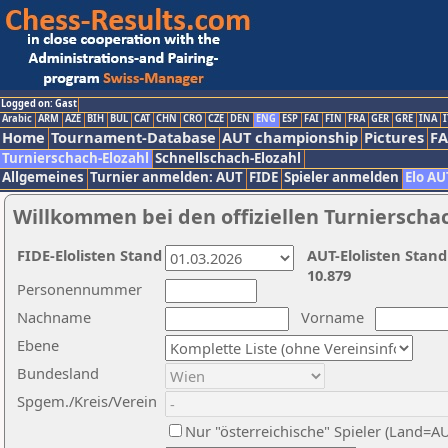
Logged on: Gast
Arabic
ARM
AZE
BIH
BUL
CAT
CHN
CRO
CZE
DEN
ENG
ESP
FAI
FIN
FRA
GER
GRE
INA
I
Home
Tournament-Database
AUT championship
Pictures
F
Turnierschach-Elozahl
Schnellschach-Elozahl
Allgemeines
Turnier anmelden: AUT
FIDE
Spieler anmelden
Elo AU
Willkommen bei den offiziellen Turnierscha
FIDE-Elolisten Stand
AUT-Elolisten Stand
10.879
Personennummer
Nachname
Vorname
Ebene
Bundesland
Spgem./Kreis/Verein
Nur "österreichische" Spieler (Land=A