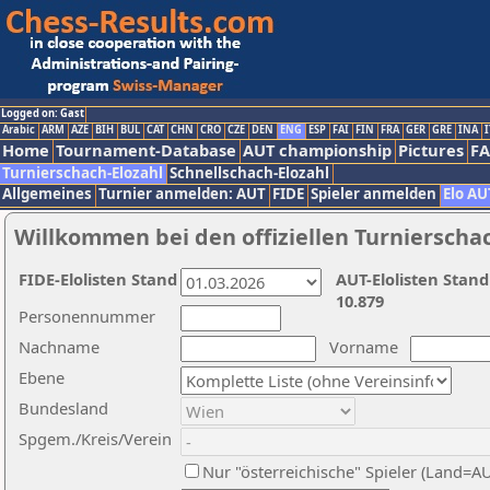
Logged on: Gast
Arabic
ARM
AZE
BIH
BUL
CAT
CHN
CRO
CZE
DEN
ENG
ESP
FAI
FIN
FRA
GER
GRE
INA
I
Home
Tournament-Database
AUT championship
Pictures
F
Turnierschach-Elozahl
Schnellschach-Elozahl
Allgemeines
Turnier anmelden: AUT
FIDE
Spieler anmelden
Elo AU
Willkommen bei den offiziellen Turnierscha
FIDE-Elolisten Stand
AUT-Elolisten Stand
10.879
Personennummer
Nachname
Vorname
Ebene
Bundesland
Spgem./Kreis/Verein
Nur "österreichische" Spieler (Land=A