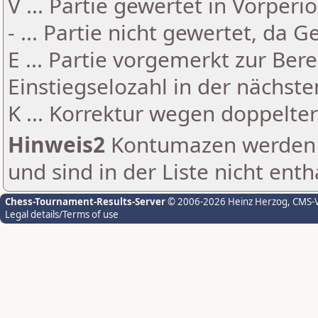
V ... Partie gewertet in Vorperi
- ... Partie nicht gewertet, da 
E ... Partie vorgemerkt zur Be
Einstiegselozahl in der nächst
K ... Korrektur wegen doppelt
Hinweis2
Kontumazen werden g
und sind in der Liste nicht enth
Chess-Tournament-Results-Server
© 2006-2026 Heinz Herzog
, CMS-
Legal details/Terms of use