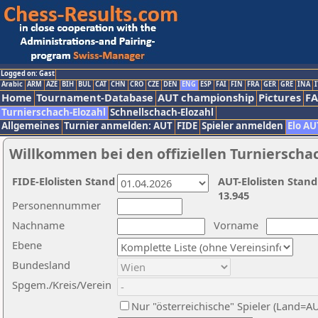
Logged on: Gast
Arabic
ARM
AZE
BIH
BUL
CAT
CHN
CRO
CZE
DEN
ENG
ESP
FAI
FIN
FRA
GER
GRE
INA
I
Home
Tournament-Database
AUT championship
Pictures
F
Turnierschach-Elozahl
Schnellschach-Elozahl
Allgemeines
Turnier anmelden: AUT
FIDE
Spieler anmelden
Elo AU
Willkommen bei den offiziellen Turnierscha
FIDE-Elolisten Stand
AUT-Elolisten Stand
13.945
Personennummer
Nachname
Vorname
Ebene
Bundesland
Spgem./Kreis/Verein
Nur "österreichische" Spieler (Land=A