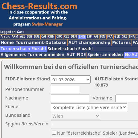
Logged on: Gast
Arabic
ARM
AZE
BIH
BUL
CAT
CHN
CRO
CZE
DEN
ENG
ESP
FAI
FIN
FRA
GER
GRE
INA
I
Home
Tournament-Database
AUT championship
Pictures
F
Turnierschach-Elozahl
Schnellschach-Elozahl
Allgemeines
Turnier anmelden: AUT
FIDE
Spieler anmelden
Elo AU
Willkommen bei den offiziellen Turnierscha
FIDE-Elolisten Stand
AUT-Elolisten Stand
10.879
Personennummer
Nachname
Vorname
Ebene
Bundesland
Spgem./Kreis/Verein
Nur "österreichische" Spieler (Land=A