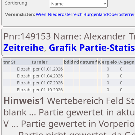
Sortierung
Vereinslisten:
Wien
Niederösterreich
Burgenland
Oberösterrei
Pnr:149153 Name: Alexander T
Zeitreihe
,
Grafik Partie-Statis
tnr
St
turnier
bdld
rd
datum
f
K
erg
elo+/-
gegn
Elozahl per 01.01.2026
0
0
Elozahl per 01.04.2026
0
0
Elozahl per 01.07.2026
0
0
Elozahl per 01.10.2026
0
0
Hinweis1
Wertebereich Feld St 
blank ... Partie gewertet in akt
V ... Partie gewertet in Vorperi
- ... Partie nicht gewertet, da 