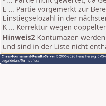
E ... Partie vorgemerkt zur Be
Einstiegselozahl in der nächst
K ... Korrektur wegen doppelt
Hinweis2
Kontumazen werden g
und sind in der Liste nicht enth
Chess-Tournament-Results-Server
© 2006-2026 Heinz Herzog
, CMS-
Legal details/Terms of use