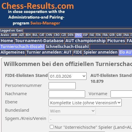
Logged on: Gast
Arabic
ARM
AZE
BIH
BUL
CAT
CHN
CRO
CZE
DEN
ENG
ESP
FAI
FIN
FRA
GER
GRE
INA
I
Home
Tournament-Database
AUT championship
Pictures
F
Turnierschach-Elozahl
Schnellschach-Elozahl
Allgemeines
Turnier anmelden: AUT
FIDE
Spieler anmelden
Elo AU
Willkommen bei den offiziellen Turnierscha
FIDE-Elolisten Stand
AUT-Elolisten Stand
10.879
Personennummer
Nachname
Vorname
Ebene
Bundesland
Spgem./Kreis/Verein
Nur "österreichische" Spieler (Land=A