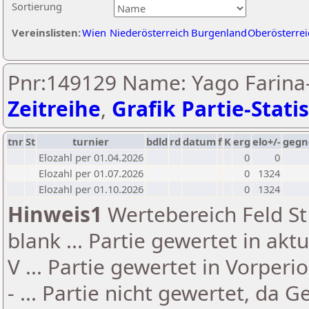
Sortierung
Vereinslisten:
Wien
Niederösterreich
Burgenland
Oberösterrei
Pnr:149129 Name: Yago Farina-S
Zeitreihe
,
Grafik Partie-Statis
tnr
St
turnier
bdld
rd
datum
f
K
erg
elo+/-
gegn
Elozahl per 01.04.2026
0
0
Elozahl per 01.07.2026
0
1324
Elozahl per 01.10.2026
0
1324
Hinweis1
Wertebereich Feld St 
blank ... Partie gewertet in akt
V ... Partie gewertet in Vorperi
- ... Partie nicht gewertet, da 