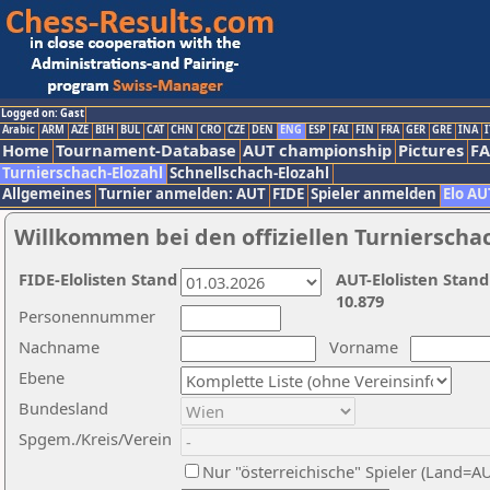
Logged on: Gast
Arabic
ARM
AZE
BIH
BUL
CAT
CHN
CRO
CZE
DEN
ENG
ESP
FAI
FIN
FRA
GER
GRE
INA
I
Home
Tournament-Database
AUT championship
Pictures
F
Turnierschach-Elozahl
Schnellschach-Elozahl
Allgemeines
Turnier anmelden: AUT
FIDE
Spieler anmelden
Elo AU
Willkommen bei den offiziellen Turnierscha
FIDE-Elolisten Stand
AUT-Elolisten Stand
10.879
Personennummer
Nachname
Vorname
Ebene
Bundesland
Spgem./Kreis/Verein
Nur "österreichische" Spieler (Land=A