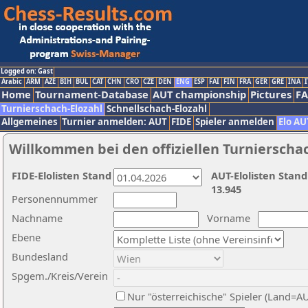
Logged on: Gast
Arabic
ARM
AZE
BIH
BUL
CAT
CHN
CRO
CZE
DEN
ENG
ESP
FAI
FIN
FRA
GER
GRE
INA
I
Home
Tournament-Database
AUT championship
Pictures
F
Turnierschach-Elozahl
Schnellschach-Elozahl
Allgemeines
Turnier anmelden: AUT
FIDE
Spieler anmelden
Elo AU
Willkommen bei den offiziellen Turnierscha
FIDE-Elolisten Stand
AUT-Elolisten Stand
13.945
Personennummer
Nachname
Vorname
Ebene
Bundesland
Spgem./Kreis/Verein
Nur "österreichische" Spieler (Land=A