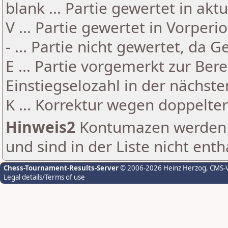
blank ... Partie gewertet in akt
V ... Partie gewertet in Vorperi
- ... Partie nicht gewertet, da 
E ... Partie vorgemerkt zur Be
Einstiegselozahl in der nächst
K ... Korrektur wegen doppelt
Hinweis2
Kontumazen werden g
und sind in der Liste nicht enth
Chess-Tournament-Results-Server
© 2006-2026 Heinz Herzog
, CMS-
Legal details/Terms of use