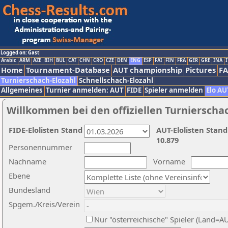
Logged on: Gast
Arabic
ARM
AZE
BIH
BUL
CAT
CHN
CRO
CZE
DEN
ENG
ESP
FAI
FIN
FRA
GER
GRE
INA
I
Home
Tournament-Database
AUT championship
Pictures
F
Turnierschach-Elozahl
Schnellschach-Elozahl
Allgemeines
Turnier anmelden: AUT
FIDE
Spieler anmelden
Elo AU
Willkommen bei den offiziellen Turnierscha
FIDE-Elolisten Stand
AUT-Elolisten Stand
10.879
Personennummer
Nachname
Vorname
Ebene
Bundesland
Spgem./Kreis/Verein
Nur "österreichische" Spieler (Land=A