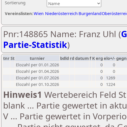
Sortierung
Vereinslisten:
Wien
Niederösterreich
Burgenland
Oberösterrei
Pnr:148865 Name: Franz Uhl (
G
Partie-Statistik
)
tnr
St
turnier
bdld
rd
datum
f
K
erg
elo+/-
gegn
Elozahl per 01.01.2026
0
0
Elozahl per 01.04.2026
0
0
Elozahl per 01.07.2026
0
1269
Elozahl per 01.10.2026
0
1224
Hinweis1
Wertebereich Feld St 
blank ... Partie gewertet in akt
V ... Partie gewertet in Vorperi
- ... Partie nicht gewertet, da 