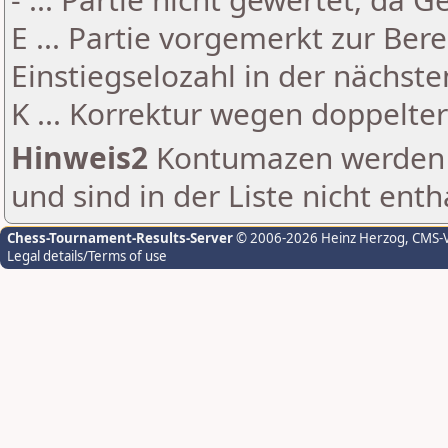
E ... Partie vorgemerkt zur Be
Einstiegselozahl in der nächst
K ... Korrektur wegen doppelt
Hinweis2
Kontumazen werden g
und sind in der Liste nicht enth
Chess-Tournament-Results-Server
© 2006-2026 Heinz Herzog
, CMS-
Legal details/Terms of use