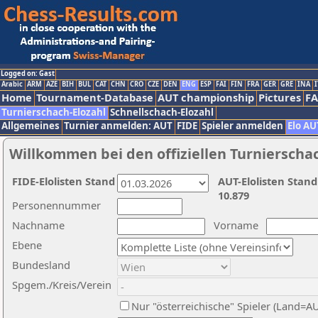
Logged on: Gast
Arabic
ARM
AZE
BIH
BUL
CAT
CHN
CRO
CZE
DEN
ENG
ESP
FAI
FIN
FRA
GER
GRE
INA
I
Home
Tournament-Database
AUT championship
Pictures
F
Turnierschach-Elozahl
Schnellschach-Elozahl
Allgemeines
Turnier anmelden: AUT
FIDE
Spieler anmelden
Elo AU
Willkommen bei den offiziellen Turnierscha
FIDE-Elolisten Stand
AUT-Elolisten Stand
10.879
Personennummer
Nachname
Vorname
Ebene
Bundesland
Spgem./Kreis/Verein
Nur "österreichische" Spieler (Land=A