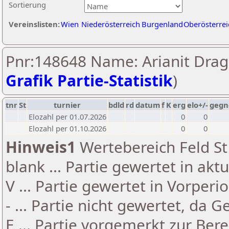
Sortierung
Vereinslisten:
Wien
Niederösterreich
Burgenland
Oberösterrei
Pnr:148648 Name: Arianit Draga
Grafik Partie-Statistik
)
tnr
St
turnier
bdld
rd
datum
f
K
erg
elo+/-
gegn
Elozahl per 01.07.2026
0
0
Elozahl per 01.10.2026
0
0
Hinweis1
Wertebereich Feld St 
blank ... Partie gewertet in akt
V ... Partie gewertet in Vorperi
- ... Partie nicht gewertet, da 
E ... Partie vorgemerkt zur Be