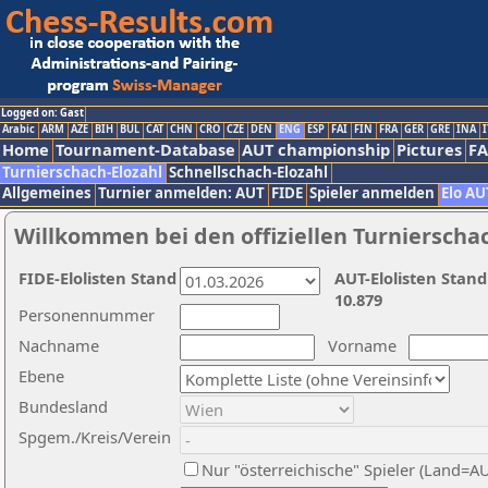
Logged on: Gast
Arabic
ARM
AZE
BIH
BUL
CAT
CHN
CRO
CZE
DEN
ENG
ESP
FAI
FIN
FRA
GER
GRE
INA
I
Home
Tournament-Database
AUT championship
Pictures
F
Turnierschach-Elozahl
Schnellschach-Elozahl
Allgemeines
Turnier anmelden: AUT
FIDE
Spieler anmelden
Elo AU
Willkommen bei den offiziellen Turnierscha
FIDE-Elolisten Stand
AUT-Elolisten Stand
10.879
Personennummer
Nachname
Vorname
Ebene
Bundesland
Spgem./Kreis/Verein
Nur "österreichische" Spieler (Land=A