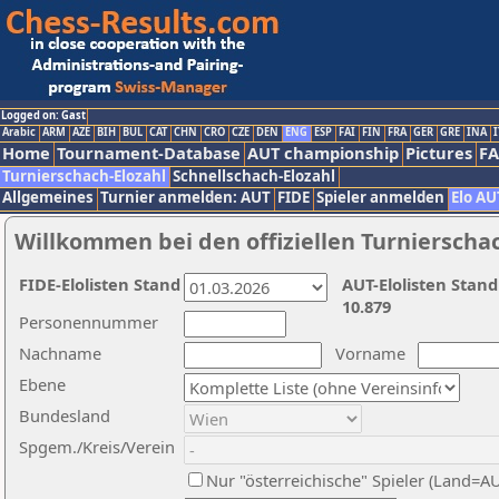
Logged on: Gast
Arabic
ARM
AZE
BIH
BUL
CAT
CHN
CRO
CZE
DEN
ENG
ESP
FAI
FIN
FRA
GER
GRE
INA
I
Home
Tournament-Database
AUT championship
Pictures
F
Turnierschach-Elozahl
Schnellschach-Elozahl
Allgemeines
Turnier anmelden: AUT
FIDE
Spieler anmelden
Elo AU
Willkommen bei den offiziellen Turnierscha
FIDE-Elolisten Stand
AUT-Elolisten Stand
10.879
Personennummer
Nachname
Vorname
Ebene
Bundesland
Spgem./Kreis/Verein
Nur "österreichische" Spieler (Land=A