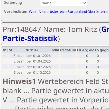
Sortierung
Vereinslisten:
Wien
Niederösterreich
Burgenland
Oberösterrei
Pnr:148647 Name: Tom Ritz (
Gr
Partie-Statistik
)
tnr
St
turnier
bdld
rd
datum
f
K
erg
elo+/-
gegn
Elozahl per 01.01.2026
0
0
Elozahl per 01.04.2026
0
0
Elozahl per 01.07.2026
0
0
Elozahl per 01.10.2026
0
0
Hinweis1
Wertebereich Feld St 
blank ... Partie gewertet in akt
V ... Partie gewertet in Vorperi
- ... Partie nicht gewertet, da 