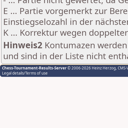
E ... Partie vorgemerkt zur Be
Einstiegselozahl in der nächst
K ... Korrektur wegen doppelt
Hinweis2
Kontumazen werden g
und sind in der Liste nicht enth
Chess-Tournament-Results-Server
© 2006-2026 Heinz Herzog
, CMS-
Legal details/Terms of use