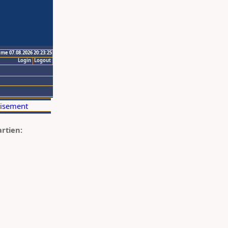
ime 07.08.2026 20:23:25
Login
Logout
artien: