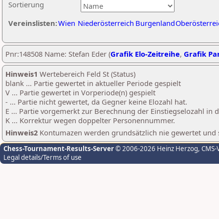
Sortierung
Vereinslisten:
Wien
Niederösterreich
Burgenland
Oberösterrei
Pnr:148508 Name: Stefan Eder (
Grafik Elo-Zeitreihe
,
Grafik Par
Hinweis1
Wertebereich Feld St (Status)
blank ... Partie gewertet in aktueller Periode gespielt
V ... Partie gewertet in Vorperiode(n) gespielt
- ... Partie nicht gewertet, da Gegner keine Elozahl hat.
E ... Partie vorgemerkt zur Berechnung der Einstiegselozahl in
K ... Korrektur wegen doppelter Personennummer.
Hinweis2
Kontumazen werden grundsätzlich nie gewertet und sin
Chess-Tournament-Results-Server
© 2006-2026 Heinz Herzog
, CMS-
Legal details/Terms of use