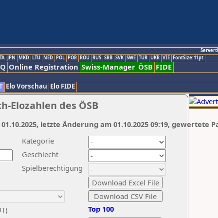
Servert
TA
JPN
MKD
LTU
NED
POL
POR
ROU
RUS
SRB
SVK
SWE
TUR
UKR
VIE
FontSize:11pt
AQ
Online Registration
Swiss-Manager
ÖSB
FIDE
T
Elo Vorschau
Elo FIDE
ch-Elozahlen des ÖSB
 01.10.2025, letzte Änderung am 01.10.2025 09:19, gewertete P
Kategorie
Geschlecht
Spielberechtigung
Top 100
UT)