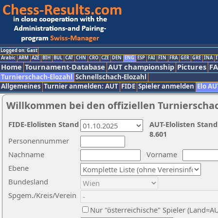
Logged on: Gast
Arabic
ARM
AZE
BIH
BUL
CAT
CHN
CRO
CZE
DEN
ENG
ESP
FAI
FIN
FRA
GER
GRE
INA
I
Home
Tournament-Database
AUT championship
Pictures
F
Turnierschach-Elozahl
Schnellschach-Elozahl
Allgemeines
Turnier anmelden: AUT
FIDE
Spieler anmelden
Elo AU
Willkommen bei den offiziellen Turnierscha
FIDE-Elolisten Stand
AUT-Elolisten Stand
8.601
Personennummer
Nachname
Vorname
Ebene
Bundesland
Spgem./Kreis/Verein
Nur "österreichische" Spieler (Land=A