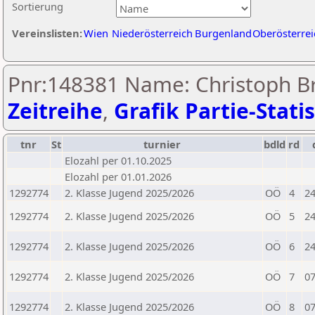
Sortierung
Vereinslisten:
Wien
Niederösterreich
Burgenland
Oberösterrei
Pnr:148381 Name: Christoph Br
Zeitreihe
,
Grafik Partie-Statis
tnr
St
turnier
bdld
rd
Elozahl per 01.10.2025
Elozahl per 01.01.2026
1292774
2. Klasse Jugend 2025/2026
OÖ
4
24
1292774
2. Klasse Jugend 2025/2026
OÖ
5
24
1292774
2. Klasse Jugend 2025/2026
OÖ
6
24
1292774
2. Klasse Jugend 2025/2026
OÖ
7
07
1292774
2. Klasse Jugend 2025/2026
OÖ
8
07