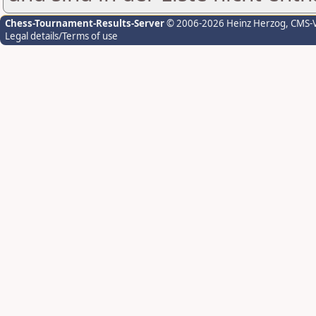
Chess-Tournament-Results-Server
© 2006-2026 Heinz Herzog
, CMS-
Legal details/Terms of use