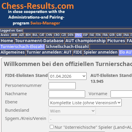
Logged on: Gast
Arabic
ARM
AZE
BIH
BUL
CAT
CHN
CRO
CZE
DEN
ENG
ESP
FAI
FIN
FRA
GER
GRE
INA
I
Home
Tournament-Database
AUT championship
Pictures
F
Turnierschach-Elozahl
Schnellschach-Elozahl
Allgemeines
Turnier anmelden: AUT
FIDE
Spieler anmelden
Elo AU
Willkommen bei den offiziellen Turnierscha
FIDE-Elolisten Stand
AUT-Elolisten Stand
13.945
Personennummer
Nachname
Vorname
Ebene
Bundesland
Spgem./Kreis/Verein
Nur "österreichische" Spieler (Land=A