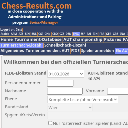
Logged on: Gast
Arabic
ARM
AZE
BIH
BUL
CAT
CHN
CRO
CZE
DEN
ENG
ESP
FAI
FIN
FRA
GER
GRE
INA
I
Home
Tournament-Database
AUT championship
Pictures
F
Turnierschach-Elozahl
Schnellschach-Elozahl
Allgemeines
Turnier anmelden: AUT
FIDE
Spieler anmelden
Elo AU
Willkommen bei den offiziellen Turnierscha
FIDE-Elolisten Stand
AUT-Elolisten Stand
10.879
Personennummer
Nachname
Vorname
Ebene
Bundesland
Spgem./Kreis/Verein
Nur "österreichische" Spieler (Land=A