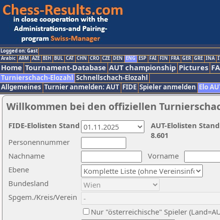
Logged on: Gast
Arabic
ARM
AZE
BIH
BUL
CAT
CHN
CRO
CZE
DEN
ENG
ESP
FAI
FIN
FRA
GER
GRE
INA
I
Home
Tournament-Database
AUT championship
Pictures
F
Turnierschach-Elozahl
Schnellschach-Elozahl
Allgemeines
Turnier anmelden: AUT
FIDE
Spieler anmelden
Elo AU
Willkommen bei den offiziellen Turnierscha
FIDE-Elolisten Stand
AUT-Elolisten Stand
8.601
Personennummer
Nachname
Vorname
Ebene
Bundesland
Spgem./Kreis/Verein
Nur "österreichische" Spieler (Land=A