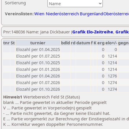
Sortierung
Vereinslisten:
Wien
Niederösterreich
Burgenland
Oberösterrei
Pnr:148036 Name: Jana Dickbauer (
Grafik Elo-Zeitreihe
,
Grafik
tnr
St
turnier
bdld
rd
datum
f
K
erg
elo+/-
gegn
Elozahl per 01.04.2025
0
0
Elozahl per 01.07.2025
0
1214
Elozahl per 01.10.2025
0
1214
Elozahl per 01.01.2026
0
1214
Elozahl per 01.04.2026
0
1276
Elozahl per 01.07.2026
0
1274
Elozahl per 01.10.2026
0
1274
Hinweis1
Wertebereich Feld St (Status)
blank ... Partie gewertet in aktueller Periode gespielt
V ... Partie gewertet in Vorperiode(n) gespielt
- ... Partie nicht gewertet, da Gegner keine Elozahl hat.
E ... Partie vorgemerkt zur Berechnung der Einstiegselozahl in
K ... Korrektur wegen doppelter Personennummer.