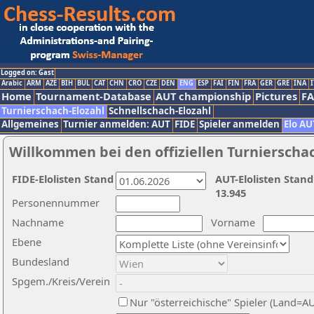
Logged on: Gast
Arabic
ARM
AZE
BIH
BUL
CAT
CHN
CRO
CZE
DEN
ENG
ESP
FAI
FIN
FRA
GER
GRE
INA
I
Home
Tournament-Database
AUT championship
Pictures
F
Turnierschach-Elozahl
Schnellschach-Elozahl
Allgemeines
Turnier anmelden: AUT
FIDE
Spieler anmelden
Elo AU
Willkommen bei den offiziellen Turnierscha
FIDE-Elolisten Stand
AUT-Elolisten Stand
13.945
Personennummer
Nachname
Vorname
Ebene
Bundesland
Spgem./Kreis/Verein
Nur "österreichische" Spieler (Land=A