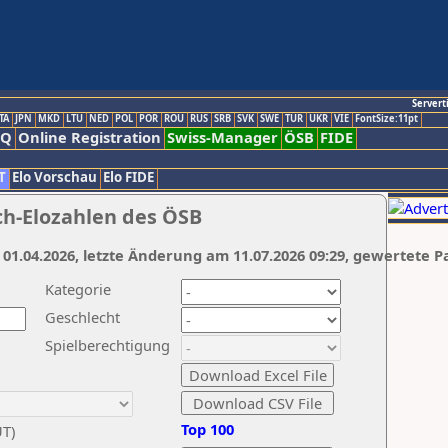
Servert
TA
JPN
MKD
LTU
NED
POL
POR
ROU
RUS
SRB
SVK
SWE
TUR
UKR
VIE
FontSize:11pt
AQ
Online Registration
Swiss-Manager
ÖSB
FIDE
T
Elo Vorschau
Elo FIDE
ch-Elozahlen des ÖSB
 01.04.2026, letzte Änderung am 11.07.2026 09:29, gewertete P
Kategorie
Geschlecht
Spielberechtigung
Top 100
UT)