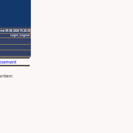
ime 09.08.2026 15:20:25
Login
Logout
artien: