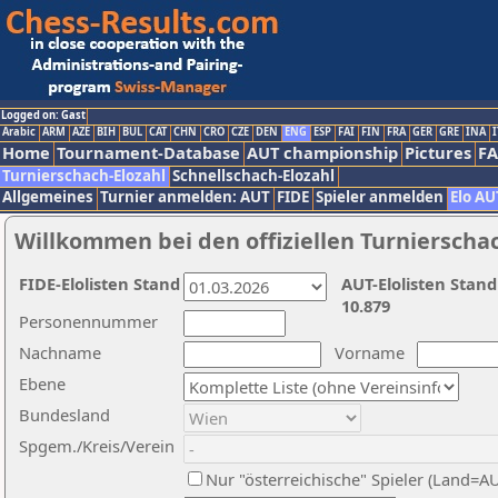
Logged on: Gast
Arabic
ARM
AZE
BIH
BUL
CAT
CHN
CRO
CZE
DEN
ENG
ESP
FAI
FIN
FRA
GER
GRE
INA
I
Home
Tournament-Database
AUT championship
Pictures
F
Turnierschach-Elozahl
Schnellschach-Elozahl
Allgemeines
Turnier anmelden: AUT
FIDE
Spieler anmelden
Elo AU
Willkommen bei den offiziellen Turnierscha
FIDE-Elolisten Stand
AUT-Elolisten Stand
10.879
Personennummer
Nachname
Vorname
Ebene
Bundesland
Spgem./Kreis/Verein
Nur "österreichische" Spieler (Land=A