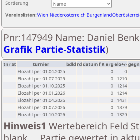
Sortierung
Vereinslisten:
Wien
Niederösterreich
Burgenland
Oberösterrei
Pnr:147949 Name: Daniel Benk
Grafik Partie-Statistik
)
tnr
St
turnier
bdld
rd
datum
f
K
erg
elo+/-
gegn
Elozahl per 01.04.2025
0
0
Elozahl per 01.07.2025
0
1210
Elozahl per 01.10.2025
0
1214
Elozahl per 01.01.2026
0
1214
Elozahl per 01.04.2026
0
1431
Elozahl per 01.07.2026
0
1379
Elozahl per 01.10.2026
0
1329
Hinweis1
Wertebereich Feld St 
blank ... Partie gewertet in akt