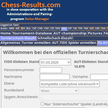
Logged on: Gast
Arabic
ARM
AZE
BIH
BUL
CAT
CHN
CRO
CZE
DEN
ENG
ESP
FAI
FIN
FRA
GER
GRE
INA
I
Home
Tournament-Database
AUT championship
Pictures
F
Turnierschach-Elozahl
Schnellschach-Elozahl
Allgemeines
Turnier anmelden: AUT
FIDE
Spieler anmelden
Elo AU
Willkommen bei den offiziellen Turnierscha
FIDE-Elolisten Stand
AUT-Elolisten Stand
10.879
Personennummer
Nachname
Vorname
Ebene
Bundesland
Spgem./Kreis/Verein
Nur "österreichische" Spieler (Land=A