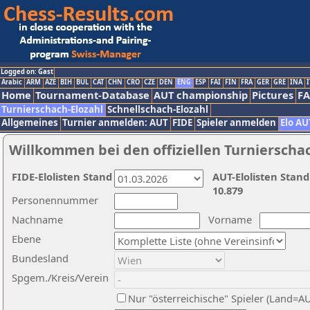
Logged on: Gast
Arabic
ARM
AZE
BIH
BUL
CAT
CHN
CRO
CZE
DEN
ENG
ESP
FAI
FIN
FRA
GER
GRE
INA
I
Home
Tournament-Database
AUT championship
Pictures
F
Turnierschach-Elozahl
Schnellschach-Elozahl
Allgemeines
Turnier anmelden: AUT
FIDE
Spieler anmelden
Elo AU
Willkommen bei den offiziellen Turnierscha
FIDE-Elolisten Stand
AUT-Elolisten Stand
10.879
Personennummer
Nachname
Vorname
Ebene
Bundesland
Spgem./Kreis/Verein
Nur "österreichische" Spieler (Land=A