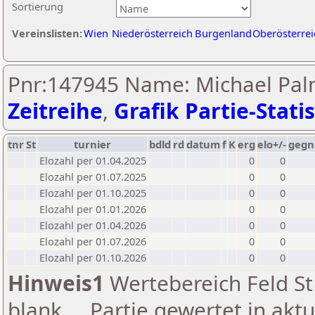
Sortierung
Vereinslisten:
Wien
Niederösterreich
Burgenland
Oberösterrei
Pnr:147945 Name: Michael Pal
Zeitreihe
,
Grafik Partie-Statis
tnr
St
turnier
bdld
rd
datum
f
K
erg
elo+/-
gegn
Elozahl per 01.04.2025
0
0
Elozahl per 01.07.2025
0
0
Elozahl per 01.10.2025
0
0
Elozahl per 01.01.2026
0
0
Elozahl per 01.04.2026
0
0
Elozahl per 01.07.2026
0
0
Elozahl per 01.10.2026
0
0
Hinweis1
Wertebereich Feld St 
blank ... Partie gewertet in akt