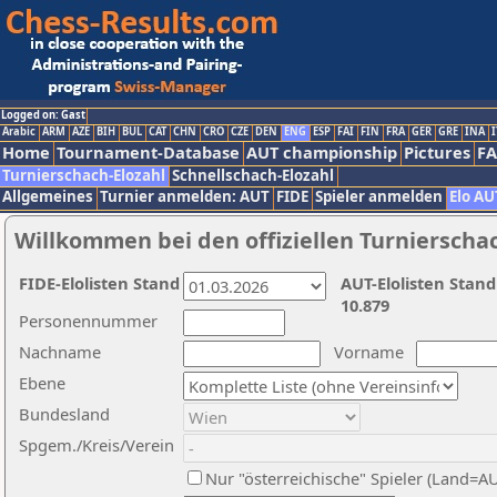
Logged on: Gast
Arabic
ARM
AZE
BIH
BUL
CAT
CHN
CRO
CZE
DEN
ENG
ESP
FAI
FIN
FRA
GER
GRE
INA
I
Home
Tournament-Database
AUT championship
Pictures
F
Turnierschach-Elozahl
Schnellschach-Elozahl
Allgemeines
Turnier anmelden: AUT
FIDE
Spieler anmelden
Elo AU
Willkommen bei den offiziellen Turnierscha
FIDE-Elolisten Stand
AUT-Elolisten Stand
10.879
Personennummer
Nachname
Vorname
Ebene
Bundesland
Spgem./Kreis/Verein
Nur "österreichische" Spieler (Land=A