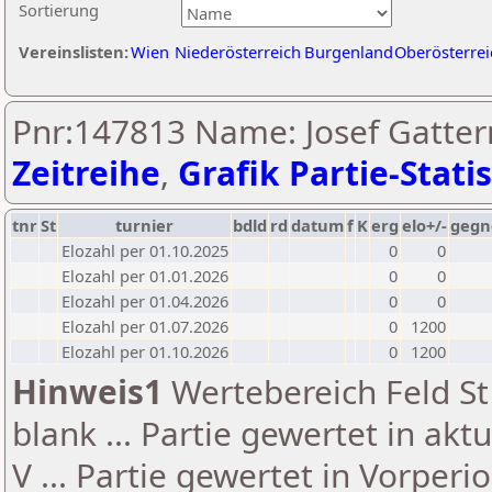
Sortierung
Vereinslisten:
Wien
Niederösterreich
Burgenland
Oberösterrei
Pnr:147813 Name: Josef Gatter
Zeitreihe
,
Grafik Partie-Statis
tnr
St
turnier
bdld
rd
datum
f
K
erg
elo+/-
gegn
Elozahl per 01.10.2025
0
0
Elozahl per 01.01.2026
0
0
Elozahl per 01.04.2026
0
0
Elozahl per 01.07.2026
0
1200
Elozahl per 01.10.2026
0
1200
Hinweis1
Wertebereich Feld St 
blank ... Partie gewertet in akt
V ... Partie gewertet in Vorperi