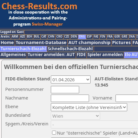
Logged on: Gast
Arabic
ARM
AZE
BIH
BUL
CAT
CHN
CRO
CZE
DEN
ENG
ESP
FAI
FIN
FRA
GER
GRE
INA
I
Home
Tournament-Database
AUT championship
Pictures
F
Turnierschach-Elozahl
Schnellschach-Elozahl
Allgemeines
Turnier anmelden: AUT
FIDE
Spieler anmelden
Elo AU
Willkommen bei den offiziellen Turnierscha
FIDE-Elolisten Stand
AUT-Elolisten Stand
13.945
Personennummer
Nachname
Vorname
Ebene
Bundesland
Spgem./Kreis/Verein
Nur "österreichische" Spieler (Land=A