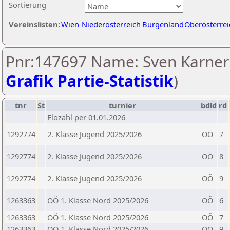
Sortierung
Vereinslisten:
Wien
Niederösterreich
Burgenland
Oberösterrei
Pnr:147697 Name: Sven Karner 
Grafik Partie-Statistik
)
tnr
St
turnier
bdld
rd
Elozahl per 01.01.2026
1292774
2. Klasse Jugend 2025/2026
OÖ
7
1292774
2. Klasse Jugend 2025/2026
OÖ
8
1292774
2. Klasse Jugend 2025/2026
OÖ
9
1263363
OÖ 1. Klasse Nord 2025/2026
OÖ
6
1263363
OÖ 1. Klasse Nord 2025/2026
OÖ
7
1263363
OÖ 1. Klasse Nord 2025/2026
OÖ
9