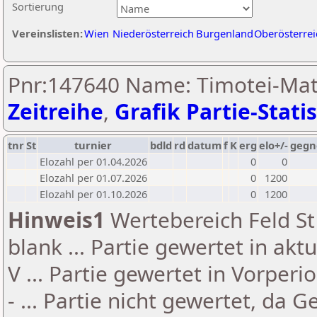
Sortierung
Vereinslisten:
Wien
Niederösterreich
Burgenland
Oberösterrei
Pnr:147640 Name: Timotei-Mati
Zeitreihe
,
Grafik Partie-Statis
tnr
St
turnier
bdld
rd
datum
f
K
erg
elo+/-
gegn
Elozahl per 01.04.2026
0
0
Elozahl per 01.07.2026
0
1200
Elozahl per 01.10.2026
0
1200
Hinweis1
Wertebereich Feld St 
blank ... Partie gewertet in akt
V ... Partie gewertet in Vorperi
- ... Partie nicht gewertet, da 