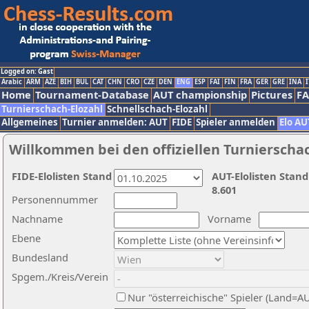
Logged on: Gast
Arabic
ARM
AZE
BIH
BUL
CAT
CHN
CRO
CZE
DEN
ENG
ESP
FAI
FIN
FRA
GER
GRE
INA
I
Home
Tournament-Database
AUT championship
Pictures
F
Turnierschach-Elozahl
Schnellschach-Elozahl
Allgemeines
Turnier anmelden: AUT
FIDE
Spieler anmelden
Elo AU
Willkommen bei den offiziellen Turnierscha
FIDE-Elolisten Stand
AUT-Elolisten Stand
8.601
Personennummer
Nachname
Vorname
Ebene
Bundesland
Spgem./Kreis/Verein
Nur "österreichische" Spieler (Land=A