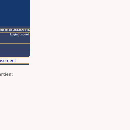
ime 08.08.2026 05:01:36
Login
Logout
artien: