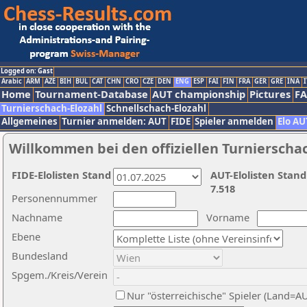
Logged on: Gast
Arabic
ARM
AZE
BIH
BUL
CAT
CHN
CRO
CZE
DEN
ENG
ESP
FAI
FIN
FRA
GER
GRE
INA
I
Home
Tournament-Database
AUT championship
Pictures
F
Turnierschach-Elozahl
Schnellschach-Elozahl
Allgemeines
Turnier anmelden: AUT
FIDE
Spieler anmelden
Elo AU
Willkommen bei den offiziellen Turnierscha
FIDE-Elolisten Stand
AUT-Elolisten Stand
7.518
Personennummer
Nachname
Vorname
Ebene
Bundesland
Spgem./Kreis/Verein
Nur "österreichische" Spieler (Land=A