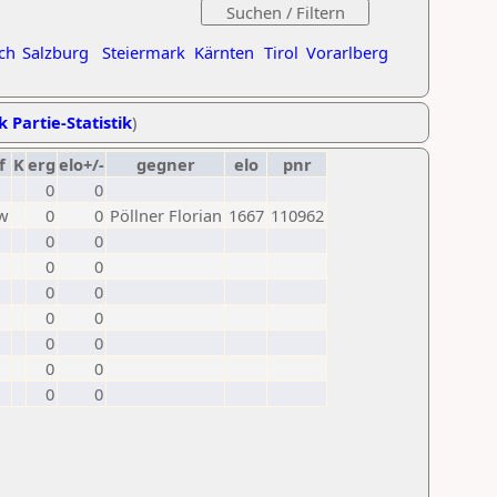
ch
Salzburg
Steiermark
Kärnten
Tirol
Vorarlberg
k Partie-Statistik
)
f
K
erg
elo+/-
gegner
elo
pnr
0
0
w
0
0
Pöllner Florian
1667
110962
0
0
0
0
0
0
0
0
0
0
0
0
0
0