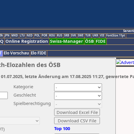
Servert
TA
JPN
MKD
LTU
NED
POL
POR
ROU
RUS
SRB
SVK
SWE
TUR
UKR
VIE
FontSize:11pt
AQ
Online Registration
Swiss-Manager
ÖSB
FIDE
T
Elo Vorschau
Elo FIDE
ch-Elozahlen des ÖSB
 01.07.2025, letzte Änderung am 17.08.2025 11:27, gewertete P
Kategorie
Geschlecht
Spielberechtigung
Top 100
UT)