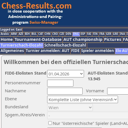
Logged on: Gast
Arabic
ARM
AZE
BIH
BUL
CAT
CHN
CRO
CZE
DEN
ENG
ESP
FAI
FIN
FRA
GER
GRE
INA
I
Home
Tournament-Database
AUT championship
Pictures
F
Turnierschach-Elozahl
Schnellschach-Elozahl
Allgemeines
Turnier anmelden: AUT
FIDE
Spieler anmelden
Elo AU
Willkommen bei den offiziellen Turnierscha
FIDE-Elolisten Stand
AUT-Elolisten Stand
13.945
Personennummer
Nachname
Vorname
Ebene
Bundesland
Spgem./Kreis/Verein
Nur "österreichische" Spieler (Land=A