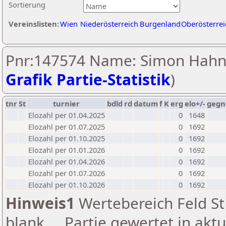
Sortierung
Vereinslisten:
Wien
Niederösterreich
Burgenland
Oberösterrei
Pnr:147574 Name: Simon Hahn
Grafik Partie-Statistik
)
tnr
St
turnier
bdld
rd
datum
f
K
erg
elo+/-
gegn
Elozahl per 01.04.2025
0
1648
Elozahl per 01.07.2025
0
1692
Elozahl per 01.10.2025
0
1692
Elozahl per 01.01.2026
0
1692
Elozahl per 01.04.2026
0
1692
Elozahl per 01.07.2026
0
1692
Elozahl per 01.10.2026
0
1692
Hinweis1
Wertebereich Feld St 
blank ... Partie gewertet in akt