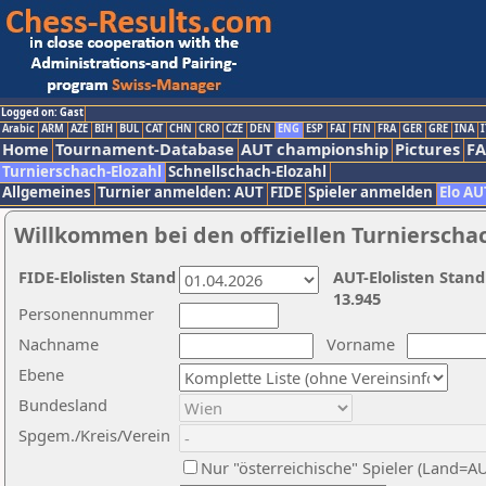
Logged on: Gast
Arabic
ARM
AZE
BIH
BUL
CAT
CHN
CRO
CZE
DEN
ENG
ESP
FAI
FIN
FRA
GER
GRE
INA
I
Home
Tournament-Database
AUT championship
Pictures
F
Turnierschach-Elozahl
Schnellschach-Elozahl
Allgemeines
Turnier anmelden: AUT
FIDE
Spieler anmelden
Elo AU
Willkommen bei den offiziellen Turnierscha
FIDE-Elolisten Stand
AUT-Elolisten Stand
13.945
Personennummer
Nachname
Vorname
Ebene
Bundesland
Spgem./Kreis/Verein
Nur "österreichische" Spieler (Land=A