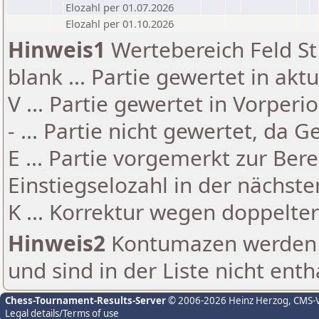
Elozahl per 01.07.2026
Elozahl per 01.10.2026
Hinweis1
Wertebereich Feld St 
blank ... Partie gewertet in akt
V ... Partie gewertet in Vorperi
- ... Partie nicht gewertet, da 
E ... Partie vorgemerkt zur Be
Einstiegselozahl in der nächst
K ... Korrektur wegen doppelt
Hinweis2
Kontumazen werden g
und sind in der Liste nicht enth
Chess-Tournament-Results-Server
© 2006-2026 Heinz Herzog
, CMS-
Legal details/Terms of use