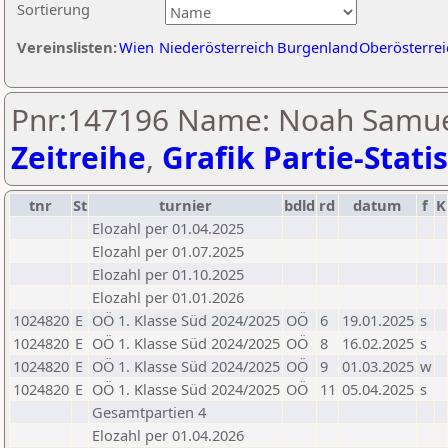
Sortierung
Vereinslisten:
Wien
Niederösterreich
Burgenland
Oberösterrei
Pnr:147196 Name: Noah Samu
Zeitreihe
,
Grafik Partie-Statis
tnr
St
turnier
bdld
rd
datum
f
K
Elozahl per 01.04.2025
Elozahl per 01.07.2025
Elozahl per 01.10.2025
Elozahl per 01.01.2026
1024820
E
OÖ 1. Klasse Süd 2024/2025
OÖ
6
19.01.2025
s
1024820
E
OÖ 1. Klasse Süd 2024/2025
OÖ
8
16.02.2025
s
1024820
E
OÖ 1. Klasse Süd 2024/2025
OÖ
9
01.03.2025
w
1024820
E
OÖ 1. Klasse Süd 2024/2025
OÖ
11
05.04.2025
s
Gesamtpartien 4
Elozahl per 01.04.2026