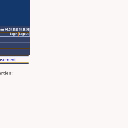
ime 06.08.2026 18:28:58
Login
Logout
artien: