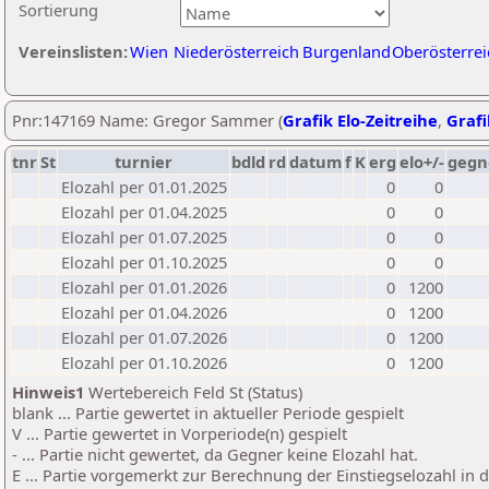
Sortierung
Vereinslisten:
Wien
Niederösterreich
Burgenland
Oberösterrei
Pnr:147169 Name: Gregor Sammer (
Grafik Elo-Zeitreihe
,
Grafi
tnr
St
turnier
bdld
rd
datum
f
K
erg
elo+/-
gegn
Elozahl per 01.01.2025
0
0
Elozahl per 01.04.2025
0
0
Elozahl per 01.07.2025
0
0
Elozahl per 01.10.2025
0
0
Elozahl per 01.01.2026
0
1200
Elozahl per 01.04.2026
0
1200
Elozahl per 01.07.2026
0
1200
Elozahl per 01.10.2026
0
1200
Hinweis1
Wertebereich Feld St (Status)
blank ... Partie gewertet in aktueller Periode gespielt
V ... Partie gewertet in Vorperiode(n) gespielt
- ... Partie nicht gewertet, da Gegner keine Elozahl hat.
E ... Partie vorgemerkt zur Berechnung der Einstiegselozahl in