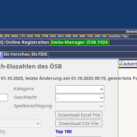
Servert
TA
JPN
MKD
LTU
NED
POL
POR
ROU
RUS
SRB
SVK
SWE
TUR
UKR
VIE
FontSize:11pt
AQ
Online Registration
Swiss-Manager
ÖSB
FIDE
T
Elo Vorschau
Elo FIDE
ch-Elozahlen des ÖSB
 01.10.2025, letzte Änderung am 01.10.2025 09:19, gewertete P
Kategorie
Geschlecht
Spielberechtigung
Top 100
UT)