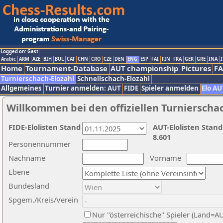
Logged on: Gast
Arabic
ARM
AZE
BIH
BUL
CAT
CHN
CRO
CZE
DEN
ENG
ESP
FAI
FIN
FRA
GER
GRE
INA
I
Home
Tournament-Database
AUT championship
Pictures
F
Turnierschach-Elozahl
Schnellschach-Elozahl
Allgemeines
Turnier anmelden: AUT
FIDE
Spieler anmelden
Elo AU
Willkommen bei den offiziellen Turnierscha
FIDE-Elolisten Stand
AUT-Elolisten Stand
8.601
Personennummer
Nachname
Vorname
Ebene
Bundesland
Spgem./Kreis/Verein
Nur "österreichische" Spieler (Land=A