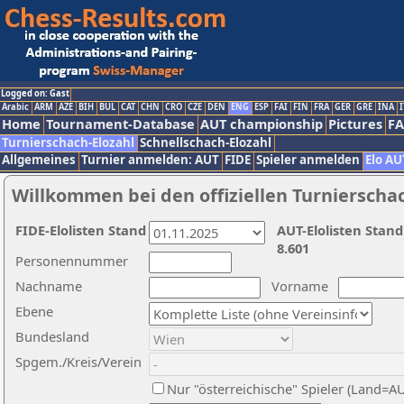
Logged on: Gast
Arabic
ARM
AZE
BIH
BUL
CAT
CHN
CRO
CZE
DEN
ENG
ESP
FAI
FIN
FRA
GER
GRE
INA
I
Home
Tournament-Database
AUT championship
Pictures
F
Turnierschach-Elozahl
Schnellschach-Elozahl
Allgemeines
Turnier anmelden: AUT
FIDE
Spieler anmelden
Elo AU
Willkommen bei den offiziellen Turnierscha
FIDE-Elolisten Stand
AUT-Elolisten Stand
8.601
Personennummer
Nachname
Vorname
Ebene
Bundesland
Spgem./Kreis/Verein
Nur "österreichische" Spieler (Land=A