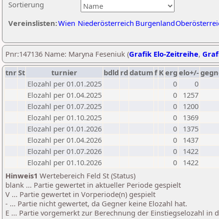
Sortierung
Vereinslisten:
Wien
Niederösterreich
Burgenland
Oberösterrei
Pnr:147136 Name: Maryna Feseniuk (
Grafik Elo-Zeitreihe
,
Graf
tnr
St
turnier
bdld
rd
datum
f
K
erg
elo+/-
gegn
Elozahl per 01.01.2025
0
0
Elozahl per 01.04.2025
0
1257
Elozahl per 01.07.2025
0
1200
Elozahl per 01.10.2025
0
1369
Elozahl per 01.01.2026
0
1375
Elozahl per 01.04.2026
0
1437
Elozahl per 01.07.2026
0
1422
Elozahl per 01.10.2026
0
1422
Hinweis1
Wertebereich Feld St (Status)
blank ... Partie gewertet in aktueller Periode gespielt
V ... Partie gewertet in Vorperiode(n) gespielt
- ... Partie nicht gewertet, da Gegner keine Elozahl hat.
E ... Partie vorgemerkt zur Berechnung der Einstiegselozahl in