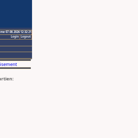
ime 07.08.2026 12:32:21
Login
Logout
artien: