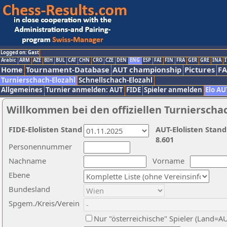
Logged on: Gast
Arabic
ARM
AZE
BIH
BUL
CAT
CHN
CRO
CZE
DEN
ENG
ESP
FAI
FIN
FRA
GER
GRE
INA
I
Home
Tournament-Database
AUT championship
Pictures
F
Turnierschach-Elozahl
Schnellschach-Elozahl
Allgemeines
Turnier anmelden: AUT
FIDE
Spieler anmelden
Elo AU
Willkommen bei den offiziellen Turnierscha
FIDE-Elolisten Stand
AUT-Elolisten Stand
8.601
Personennummer
Nachname
Vorname
Ebene
Bundesland
Spgem./Kreis/Verein
Nur "österreichische" Spieler (Land=A