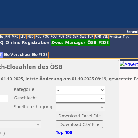
Servert
TA
JPN
MKD
LTU
NED
POL
POR
ROU
RUS
SRB
SVK
SWE
TUR
UKR
VIE
FontSize:11pt
AQ
Online Registration
Swiss-Manager
ÖSB
FIDE
T
Elo Vorschau
Elo FIDE
ch-Elozahlen des ÖSB
 01.10.2025, letzte Änderung am 01.10.2025 09:19, gewertete P
Kategorie
Geschlecht
Spielberechtigung
Top 100
UT)