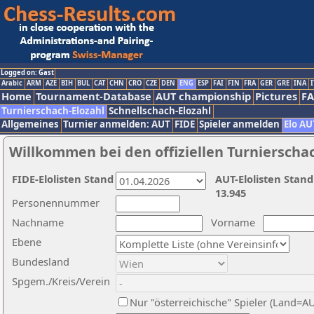
Logged on: Gast
Arabic
ARM
AZE
BIH
BUL
CAT
CHN
CRO
CZE
DEN
ENG
ESP
FAI
FIN
FRA
GER
GRE
INA
I
Home
Tournament-Database
AUT championship
Pictures
F
Turnierschach-Elozahl
Schnellschach-Elozahl
Allgemeines
Turnier anmelden: AUT
FIDE
Spieler anmelden
Elo AU
Willkommen bei den offiziellen Turnierscha
FIDE-Elolisten Stand
AUT-Elolisten Stand
13.945
Personennummer
Nachname
Vorname
Ebene
Bundesland
Spgem./Kreis/Verein
Nur "österreichische" Spieler (Land=A