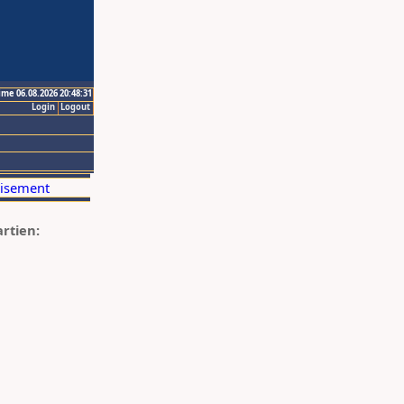
ime 06.08.2026 20:48:31
Login
Logout
artien: