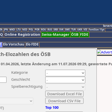
Servert
TA
JPN
MKD
LTU
NED
POL
POR
ROU
RUS
SRB
SVK
SWE
TUR
UKR
VIE
FontSize:11pt
AQ
Online Registration
Swiss-Manager
ÖSB
FIDE
T
Elo Vorschau
Elo FIDE
ch-Elozahlen des ÖSB
 01.04.2026, letzte Änderung am 11.07.2026 09:29, gewertete P
Kategorie
Geschlecht
Spielberechtigung
Top 100
UT)