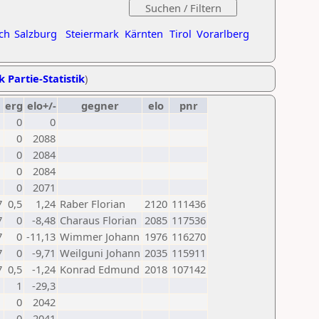
ch
Salzburg
Steiermark
Kärnten
Tirol
Vorarlberg
k Partie-Statistik
)
erg
elo+/-
gegner
elo
pnr
0
0
0
2088
0
2084
0
2084
0
2071
7
0,5
1,24
Raber Florian
2120
111436
7
0
-8,48
Charaus Florian
2085
117536
7
0
-11,13
Wimmer Johann
1976
116270
7
0
-9,71
Weilguni Johann
2035
115911
7
0,5
-1,24
Konrad Edmund
2018
107142
1
-29,3
0
2042
0
2041