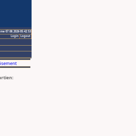
ime 07.08.2026 05:42:53
Login
Logout
artien: