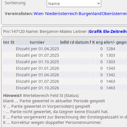
Sortierung
Vereinslisten:
Wien
Niederösterreich
Burgenland
Oberösterrei
Pnr:147120 Name: Benjamin-Mateo Leitner (
Grafik Elo-Zeitrei
tnr
St
turnier
bdld
rd
datum
f
K
erg
elo+/-
gegn
Elozahl per 01.04.2025
0
1284
Elozahl per 01.07.2025
0
1303
Elozahl per 01.10.2025
0
1303
Elozahl per 01.01.2026
0
1343
Elozahl per 01.04.2026
0
1342
Elozahl per 01.07.2026
0
1463
Elozahl per 01.10.2026
0
1463
Hinweis1
Wertebereich Feld St (Status)
blank ... Partie gewertet in aktueller Periode gespielt
V ... Partie gewertet in Vorperiode(n) gespielt
- ... Partie nicht gewertet, da Gegner keine Elozahl hat.
E ... Partie vorgemerkt zur Berechnung der Einstiegselozahl in
K ... Korrektur wegen doppelter Personennummer.