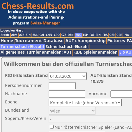
Logged on: Gast
Arabic
ARM
AZE
BIH
BUL
CAT
CHN
CRO
CZE
DEN
ENG
ESP
FAI
FIN
FRA
GER
GRE
INA
I
Home
Tournament-Database
AUT championship
Pictures
F
Turnierschach-Elozahl
Schnellschach-Elozahl
Allgemeines
Turnier anmelden: AUT
FIDE
Spieler anmelden
Elo AU
Willkommen bei den offiziellen Turnierscha
FIDE-Elolisten Stand
AUT-Elolisten Stand
10.879
Personennummer
Nachname
Vorname
Ebene
Bundesland
Spgem./Kreis/Verein
Nur "österreichische" Spieler (Land=A