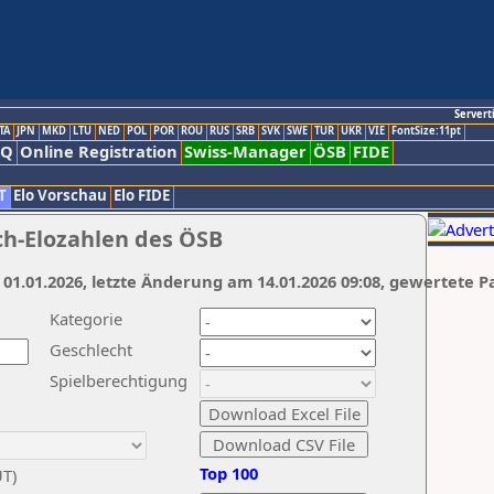
Servert
TA
JPN
MKD
LTU
NED
POL
POR
ROU
RUS
SRB
SVK
SWE
TUR
UKR
VIE
FontSize:11pt
AQ
Online Registration
Swiss-Manager
ÖSB
FIDE
T
Elo Vorschau
Elo FIDE
ch-Elozahlen des ÖSB
 01.01.2026, letzte Änderung am 14.01.2026 09:08, gewertete P
Kategorie
Geschlecht
Spielberechtigung
Top 100
UT)