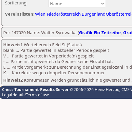
Sortierung
Vereinslisten:
Wien
Niederösterreich
Burgenland
Oberösterrei
Pnr:147020 Name: Walter Syrowatka (
Grafik Elo-Zeitreihe
,
Graf
Hinweis1
Wertebereich Feld St (Status)
blank ... Partie gewertet in aktueller Periode gespielt
V ... Partie gewertet in Vorperiode(n) gespielt
- ... Partie nicht gewertet, da Gegner keine Elozahl hat.
E ... Partie vorgemerkt zur Berechnung der Einstiegselozahl in
K ... Korrektur wegen doppelter Personennummer.
Hinweis2
Kontumazen werden grundsätzlich nie gewertet und sin
Chess-Tournament-Results-Server
© 2006-2026 Heinz Herzog
, CMS-
Legal details/Terms of use