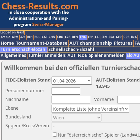
Logged on: Gast
Arabic
ARM
AZE
BIH
BUL
CAT
CHN
CRO
CZE
DEN
ENG
ESP
FAI
FIN
FRA
GER
GRE
INA
I
Home
Tournament-Database
AUT championship
Pictures
F
Turnierschach-Elozahl
Schnellschach-Elozahl
Allgemeines
Turnier anmelden: AUT
FIDE
Spieler anmelden
Elo AU
Willkommen bei den offiziellen Turnierscha
FIDE-Elolisten Stand
AUT-Elolisten Stand
13.945
Personennummer
Nachname
Vorname
Ebene
Bundesland
Spgem./Kreis/Verein
Nur "österreichische" Spieler (Land=A