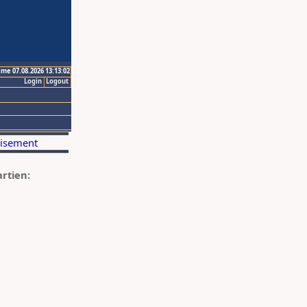
ime 07.08.2026 13:13:02
Login
Logout
artien: