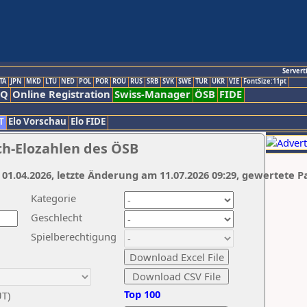
Servert
TA
JPN
MKD
LTU
NED
POL
POR
ROU
RUS
SRB
SVK
SWE
TUR
UKR
VIE
FontSize:11pt
AQ
Online Registration
Swiss-Manager
ÖSB
FIDE
T
Elo Vorschau
Elo FIDE
ch-Elozahlen des ÖSB
 01.04.2026, letzte Änderung am 11.07.2026 09:29, gewertete P
Kategorie
Geschlecht
Spielberechtigung
Top 100
UT)