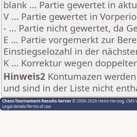
blank ... Partie gewertet in akt
V ... Partie gewertet in Vorperi
- ... Partie nicht gewertet, da 
E ... Partie vorgemerkt zur Be
Einstiegselozahl in der nächst
K ... Korrektur wegen doppelt
Hinweis2
Kontumazen werden g
und sind in der Liste nicht enth
Chess-Tournament-Results-Server
© 2006-2026 Heinz Herzog
, CMS-
Legal details/Terms of use