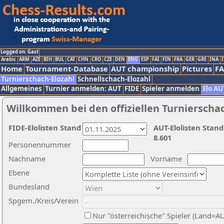
Logged on: Gast
Arabic
ARM
AZE
BIH
BUL
CAT
CHN
CRO
CZE
DEN
ENG
ESP
FAI
FIN
FRA
GER
GRE
INA
I
Home
Tournament-Database
AUT championship
Pictures
F
Turnierschach-Elozahl
Schnellschach-Elozahl
Allgemeines
Turnier anmelden: AUT
FIDE
Spieler anmelden
Elo AU
Willkommen bei den offiziellen Turnierscha
FIDE-Elolisten Stand
AUT-Elolisten Stand
8.601
Personennummer
Nachname
Vorname
Ebene
Bundesland
Spgem./Kreis/Verein
Nur "österreichische" Spieler (Land=A