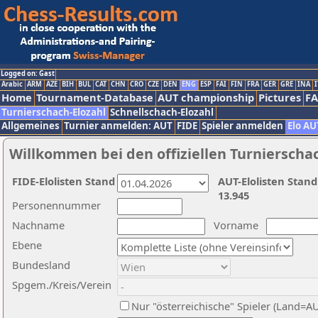
Logged on: Gast
Arabic
ARM
AZE
BIH
BUL
CAT
CHN
CRO
CZE
DEN
ENG
ESP
FAI
FIN
FRA
GER
GRE
INA
I
Home
Tournament-Database
AUT championship
Pictures
F
Turnierschach-Elozahl
Schnellschach-Elozahl
Allgemeines
Turnier anmelden: AUT
FIDE
Spieler anmelden
Elo AU
Willkommen bei den offiziellen Turnierscha
FIDE-Elolisten Stand
AUT-Elolisten Stand
13.945
Personennummer
Nachname
Vorname
Ebene
Bundesland
Spgem./Kreis/Verein
Nur "österreichische" Spieler (Land=A