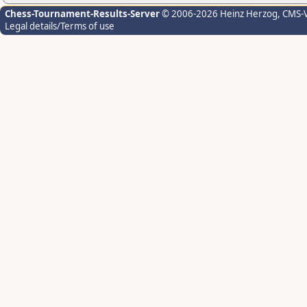
Chess-Tournament-Results-Server
© 2006-2026 Heinz Herzog
, CMS-
Legal details/Terms of use