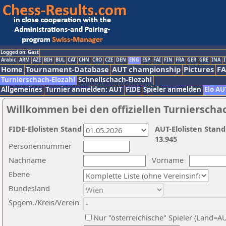
Logged on: Gast
Arabic
ARM
AZE
BIH
BUL
CAT
CHN
CRO
CZE
DEN
ENG
ESP
FAI
FIN
FRA
GER
GRE
INA
I
Home
Tournament-Database
AUT championship
Pictures
F
Turnierschach-Elozahl
Schnellschach-Elozahl
Allgemeines
Turnier anmelden: AUT
FIDE
Spieler anmelden
Elo AU
Willkommen bei den offiziellen Turnierscha
FIDE-Elolisten Stand
AUT-Elolisten Stand
13.945
Personennummer
Nachname
Vorname
Ebene
Bundesland
Spgem./Kreis/Verein
Nur "österreichische" Spieler (Land=A