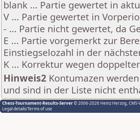
blank ... Partie gewertet in akt
V ... Partie gewertet in Vorperi
- ... Partie nicht gewertet, da 
E ... Partie vorgemerkt zur Be
Einstiegselozahl in der nächst
K ... Korrektur wegen doppelt
Hinweis2
Kontumazen werden g
und sind in der Liste nicht enth
Chess-Tournament-Results-Server
© 2006-2026 Heinz Herzog
, CMS-
Legal details/Terms of use